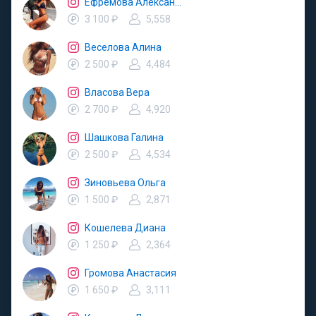
Ефремова Александра
3 100 ₽
5,558
Веселова Алина
2 500 ₽
4,484
Власова Вера
2 700 ₽
4,920
Шашкова Галина
2 500 ₽
4,534
Зиновьева Ольга
1 500 ₽
2,871
Кошелева Диана
1 250 ₽
2,364
Громова Анастасия
1 650 ₽
3,111