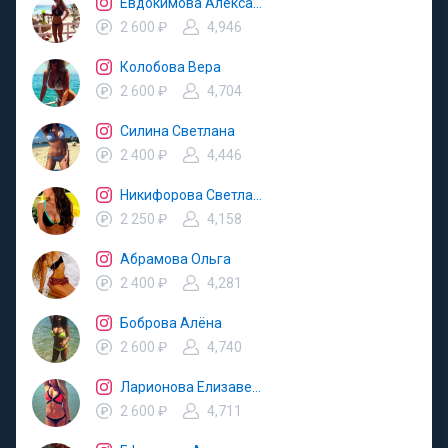
Евдокимова Александра
2 600 ₽
4,946
Колобова Вера
2 600 ₽
4,704
Силина Светлана
2 400 ₽
4,446
Никифорова Светлана
2 250 ₽
4,158
Абрамова Ольга
2 400 ₽
4,281
Боброва Алёна
2 600 ₽
4,740
Ларионова Елизавета
2 600 ₽
4,711