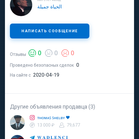
الحياة جميلة
НАПИСАТЬ СООБЩЕНИЕ
0
0
0
Отзывы
0
Проведено безопасных сделок
2020-04-19
На сайте с
Другие объявления продавца (3)
ᴛʜᴏᴍᴀꜱ ꜱʜᴇʟʙʏ 🖤
13 000 ₽
79,677
𝐖 𝐀 𝐃 𝐋 𝐄 𝐍 𝐂 𝐈