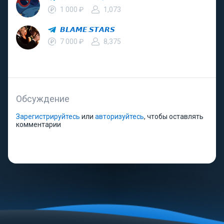
1 000 ₽
1,073
𝘽𝙇𝘼𝙈𝙀.𝙎𝙏𝘼𝙍𝙎
7 000 ₽
8,375
Обсуждение
Зарегистрируйтесь
или
авторизуйтесь
, чтобы оставлять
комментарии