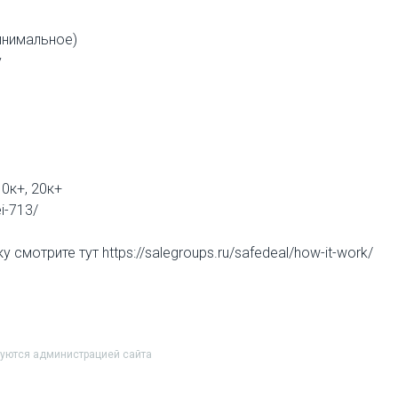
инимальное)
у
10к+, 20к+
ei-713/
смотрите тут https://salegroups.ru/safedeal/how-it-work/
руются администрацией сайта