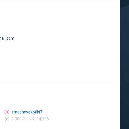
ail.com
smeshnyekotiki7
1 300 ₽
14,166