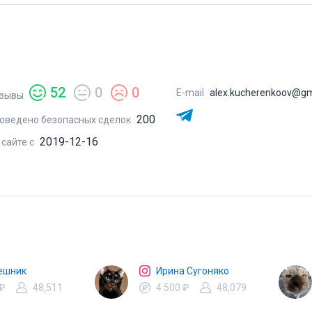
52
0
0
E-mail
alex.kucherenkoov@gm
зывы
200
оведено безопасных сделок
2019-12-16
 сайте с
ешник
Ирина Сугоняко
 ₽
48,511
4 500 ₽
48,079