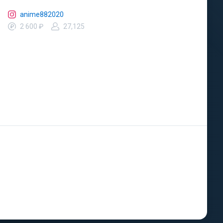
anime882020
2 600 ₽
27,125