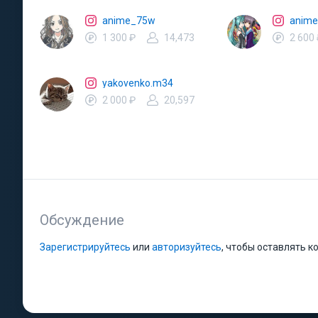
anime_75w
anime
1 300 ₽
14,473
2 600
yakovenko.m34
2 000 ₽
20,597
Обсуждение
Зарегистрируйтесь
или
авторизуйтесь
, чтобы оставлять 