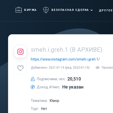
БИРЖА
БЕЗОПАСНАЯ СДЕЛКА
ДРУГОЕ
smeh.i.greh.1 (В АРХИВЕ)
https://www.instagram.com/smeh.i.greh.1/
Добавлено: 2021-01-19 (ред. 2022-01-15)
Просмо
20,510
Подписчики, чел.
Не указан
Доход, ₽/мес.
Тематика:
Юмор
Торг:
Нет