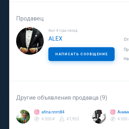
Продавец
был 4 года назад
ALEX
От
Пр
НАПИСАТЬ СООБЩЕНИЕ
На
Другие объявления продавца (9)
afina.nnm84
Аним
4 500 ₽
47,953
4 500