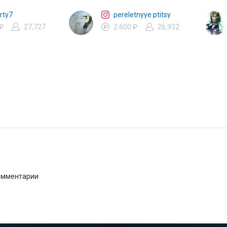
rty7
pereletnyye.ptitsy
 ₽
27,727
2 600 ₽
26,932
комментарии