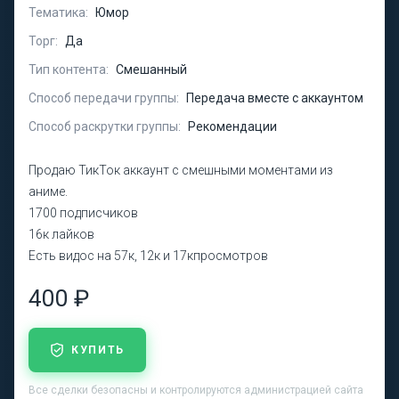
Тематика:
Юмор
Торг:
Да
Тип контента:
Смешанный
Способ передачи группы:
Передача вместе с аккаунтом
Способ раскрутки группы:
Рекомендации
Продаю ТикТок аккаунт с смешными моментами из
аниме.
1700 подписчиков
16к лайков
Есть видос на 57к, 12к и 17кпросмотров
400 ₽
КУПИТЬ
Все сделки безопасны и контролируются администрацией сайта