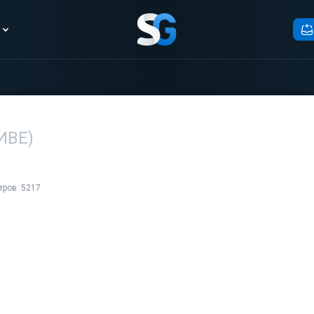
ХИВЕ)
тров: 5217