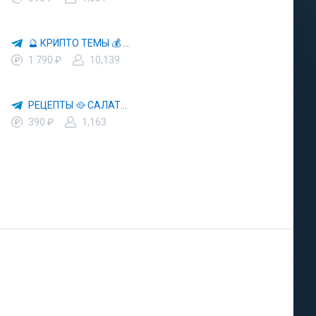
🔮 КРИПТО ТЕМЫ 💰 КРИПТОВАЛЮТА 🚀 БИТКОИН
1 790 ₽
10,139
РЕЦЕПТЫ 🥘 САЛАТЫ 🥗 ПП ЕДА
390 ₽
1,163