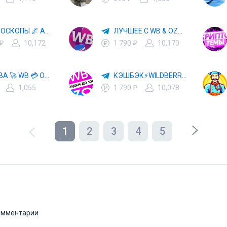
✨ ГОРОСКОПЫ 🌌 АСТРОЛОГИЯ 🔮 ПРОГНОЗЫ 🃏 РАСКЛАДЫ ТАРО 🌙 ЭЗОТЕРИКА 🌿 ПСИХОЛОГИЯ
ЛУЧШЕЕ С WB & OZON 💜 ВАЙЛДБЕРРИЗ 💳 ОЗОН 🧾 МАРКЕТПЛЕЙСЫ 🏷 СКИДКИ 🛍 АКЦИИ
 ₽
10,172
1 790 ₽
10,170
ХАЛЯВА 🚀 WB 💳 OZON 💜 ЯМ ⚡️ КЕШБЭК 💡 СКИДКИ 🛒 РАЗДАЧА ✨ ВЫГОДНО ⚠️ ТОВАРЫ 🔮 МАРКЕТПЛЕЙСЫ
КЭШБЭК⚡️WILDBERRIES 🛒 ХАЛЯВА WB 💳 СКИДКИ ВБ 🚀 ВЫКУПЫ ВАЙЛДБЕРРИЗ 💡 OZON ⚠️ РАЗДАЧА 🚨 ОЗОН ✨ КЕШБЭК 🔮 КЕШБЕК 💜 ТОВАР ЗА ОТ
1,055
1 790 ₽
10,078
1
2
3
4
5
комментарии