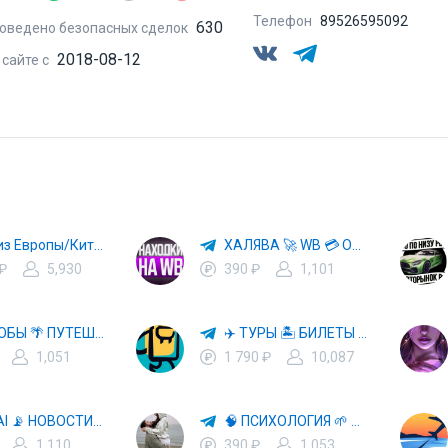
Телефон
89526595092
630
оведено безопасных сделок
2018-08-12
 сайте с
Авто из Европы/Китая
ХАЛЯВА 🚀 WB 💳 OZON 💜 ЯМ ⚡️ КЕШБЭК 💡 СКИДКИ 🛒 РАЗДАЧА ✨ ВЫГОДНО ⚠️ ТОВАРЫ 🔮 МАРКЕТПЛЕЙСЫ
 ₽
5,930
390 ₽
1,101
СПОСОБЫ 🌴 ПУТЕШЕСТВОВАТЬ 🧳 ПОЧТИ 🌍 БЕСПЛАТНО
✈️ ТУРЫ 🏝 БИЛЕТЫ 🔥 ГОРЯЩИЕ ПУТЕВКИ 🏔 ПУТЕШЕСТВИЯ 🌍
1,051
1 790 ₽
10,087
🤖 HI, AI 📡 НОВОСТИ ТЕХНОЛОГИЙ✨CURSOR🦋GEMINI🍌NANO BANANA🍌
🧠 ПСИХОЛОГИЯ 🌱 САМОРАЗВИТИЕ 🚀
1,110
390 ₽
1,053