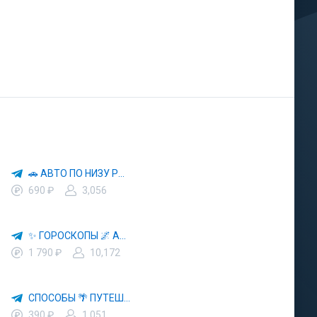
🚗 АВТО ПО НИЗУ РЫНКА 🎯 АВТОРЫНОК РФ 🚙
690 ₽
3,056
✨ ГОРОСКОПЫ 🌌 АСТРОЛОГИЯ 🔮 ПРОГНОЗЫ 🃏 РАСКЛАДЫ ТАРО 🌙 ЭЗОТЕРИКА 🌿 ПСИХОЛОГИЯ
1 790 ₽
10,172
СПОСОБЫ 🌴 ПУТЕШЕСТВОВАТЬ 🧳 ПОЧТИ 🌍 БЕСПЛАТНО
390 ₽
1,051