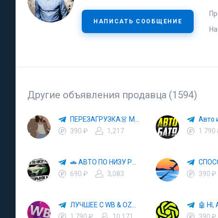
Пр
НАПИСАТЬ СООБЩЕНИЕ
На
Другие объявления продавца (1594)
ПЕРЕЗАГРУЗКА👗 МОДА 🛍 СТИЛЬ 🍒 ТРЕНДЫ 💼 ОБРАЗЫ
390 ₽
1,217
1 790
🚗 АВТО ПО НИЗУ РЫНКА 🎯 АВТОРЫНОК РФ 🚙
690 ₽
3,083
390 ₽
ЛУЧШЕЕ С WB & OZON 💜 ВАЙЛДБЕРРИЗ 💳 ОЗОН 🧾 МАРКЕТПЛЕЙСЫ 🏷 СКИДКИ 🛍 АКЦИИ
1 790 ₽
10,171
390 ₽