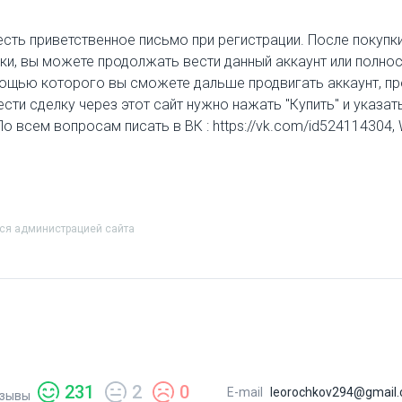
 есть приветственное письмо при регистрации. После покуп
ики, вы можете продолжать вести данный аккаунт или полно
ощью которого вы сможете дальше продвигать аккаунт, прод
и сделку через этот сайт нужно нажать "Купить" и указать
 По всем вопросам писать в ВК : https://vk.com/id52411430
тся администрацией сайта
231
2
0
E-mail
leorochkov294@gmail
зывы