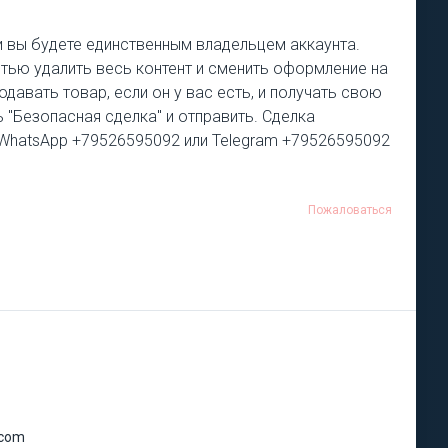
ки вы будете единственным владельцем аккаунта.
стью удалить весь контент и сменить оформление на
авать товар, если он у вас есть, и получать свою
 "Безопасная сделка" и отправить. Сделка
4, WhatsApp +79526595092 или Telegram +79526595092
Пожаловаться
.com