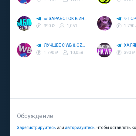
💻 ЗАРАБОТОК В ИНТЕРНЕТЕ 💰
390 ₽
1,051
1 790
ЛУЧШЕЕ С WB & OZON 💜 ВАЙЛДБЕРРИЗ 💳 ОЗОН 🧾 МАРКЕТПЛЕЙСЫ 🏷 СКИДКИ 🛍 АКЦИИ
1 790 ₽
10,058
390 ₽
Обсуждение
Зарегистрируйтесь
или
авторизуйтесь
, чтобы оставлять 