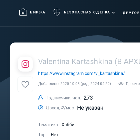
БИРЖА
БЕЗОПАСНАЯ СДЕЛКА
ДРУГОЕ
Valentina Kartashkina (В АР
https://www.instagram.com/v_kartashkina/
Добавлено: 2020-10-03 (ред. 2024-04-22)
Просмо
273
Подписчики, чел.
Не указан
Доход, ₽/мес.
Тематика:
Хобби
Торг:
Нет