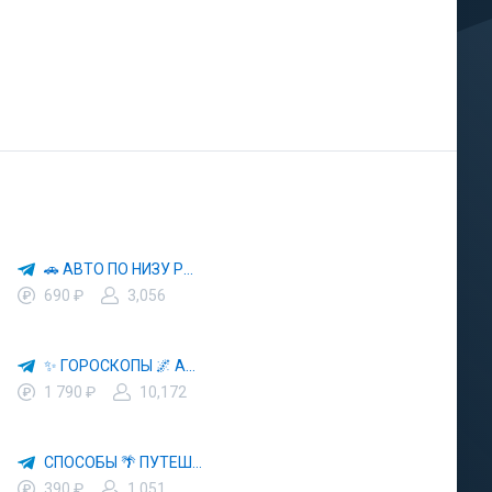
🚗 АВТО ПО НИЗУ РЫНКА 🎯 АВТОРЫНОК РФ 🚙
690 ₽
3,056
✨ ГОРОСКОПЫ 🌌 АСТРОЛОГИЯ 🔮 ПРОГНОЗЫ 🃏 РАСКЛАДЫ ТАРО 🌙 ЭЗОТЕРИКА 🌿 ПСИХОЛОГИЯ
1 790 ₽
10,172
СПОСОБЫ 🌴 ПУТЕШЕСТВОВАТЬ 🧳 ПОЧТИ 🌍 БЕСПЛАТНО
390 ₽
1,051