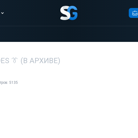
ES 👔 (В АРХИВЕ)
тров: 5135