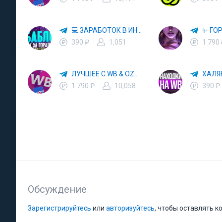
💻 ЗАРАБОТОК В ИНТЕРНЕТЕ 💰
390 ₽
1,051
1 790
ЛУЧШЕЕ С WB & OZON 💜 ВАЙЛДБЕРРИЗ 💳 ОЗОН 🧾 МАРКЕТПЛЕЙСЫ 🏷 СКИДКИ 🛍 АКЦИИ
1 790 ₽
10,058
390 ₽
Обсуждение
Зарегистрируйтесь
или
авторизуйтесь
, чтобы оставлять 