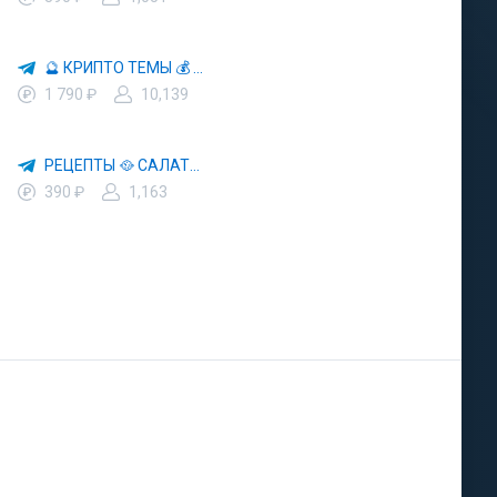
🔮 КРИПТО ТЕМЫ 💰 КРИПТОВАЛЮТА 🚀 БИТКОИН
1 790 ₽
10,139
РЕЦЕПТЫ 🥘 САЛАТЫ 🥗 ПП ЕДА
390 ₽
1,163