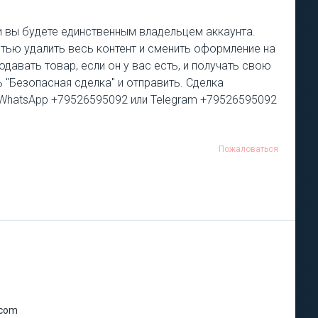
ки вы будете единственным владельцем аккаунта.
стью удалить весь контент и сменить оформление на
авать товар, если он у вас есть, и получать свою
 "Безопасная сделка" и отправить. Сделка
4, WhatsApp +79526595092 или Telegram +79526595092
Пожаловаться
.com