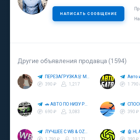
Пр
НАПИСАТЬ СООБЩЕНИЕ
На
Другие объявления продавца (1594)
ПЕРЕЗАГРУЗКА👗 МОДА 🛍 СТИЛЬ 🍒 ТРЕНДЫ 💼 ОБРАЗЫ
390 ₽
1,217
1 790
🚗 АВТО ПО НИЗУ РЫНКА 🎯 АВТОРЫНОК РФ 🚙
690 ₽
3,083
390 ₽
ЛУЧШЕЕ С WB & OZON 💜 ВАЙЛДБЕРРИЗ 💳 ОЗОН 🧾 МАРКЕТПЛЕЙСЫ 🏷 СКИДКИ 🛍 АКЦИИ
1 790 ₽
10,171
390 ₽