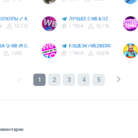
✨ ГОРОСКОПЫ 🌌 АСТРОЛОГИЯ 🔮 ПРОГНОЗЫ 🃏 РАСКЛАДЫ ТАРО 🌙 ЭЗОТЕРИКА 🌿 ПСИХОЛОГИЯ
ЛУЧШЕЕ С WB & OZON 💜 ВАЙЛДБЕРРИЗ 💳 ОЗОН 🧾 МАРКЕТПЛЕЙСЫ 🏷 СКИДКИ 🛍 АКЦИИ
 ₽
10,172
1 790 ₽
10,170
ХАЛЯВА 🚀 WB 💳 OZON 💜 ЯМ ⚡️ КЕШБЭК 💡 СКИДКИ 🛒 РАЗДАЧА ✨ ВЫГОДНО ⚠️ ТОВАРЫ 🔮 МАРКЕТПЛЕЙСЫ
КЭШБЭК⚡️WILDBERRIES 🛒 ХАЛЯВА WB 💳 СКИДКИ ВБ 🚀 ВЫКУПЫ ВАЙЛДБЕРРИЗ 💡 OZON ⚠️ РАЗДАЧА 🚨 ОЗОН ✨ КЕШБЭК 🔮 КЕШБЕК 💜 ТОВАР ЗА ОТ
1,055
1 790 ₽
10,078
1
2
3
4
5
комментарии