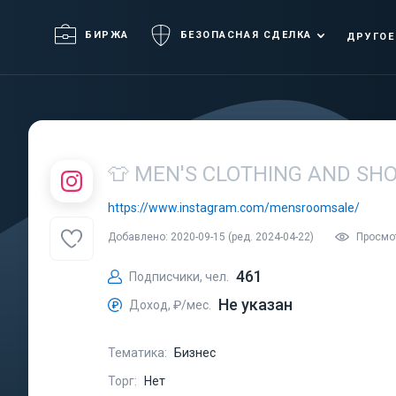
БИРЖА
БЕЗОПАСНАЯ СДЕЛКА
ДРУГОЕ
👕 MEN'S CLOTHING AND SHO
https://www.instagram.com/mensroomsale/
Добавлено: 2020-09-15 (ред. 2024-04-22)
Просмо
461
Подписчики, чел.
Не указан
Доход, ₽/мес.
Тематика:
Бизнес
Торг:
Нет