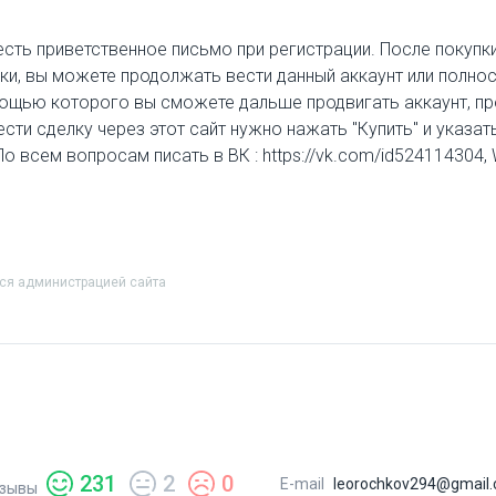
 есть приветственное письмо при регистрации. После покуп
ики, вы можете продолжать вести данный аккаунт или полно
ощью которого вы сможете дальше продвигать аккаунт, прод
и сделку через этот сайт нужно нажать "Купить" и указать
 По всем вопросам писать в ВК : https://vk.com/id52411430
тся администрацией сайта
231
2
0
E-mail
leorochkov294@gmail
зывы