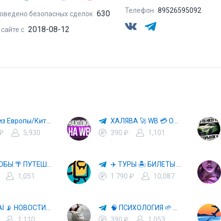
Телефон
89526595092
630
оведено безопасных сделок
2018-08-12
 сайте с
Авто из Европы/Китая
ХАЛЯВА 🚀 WB 💳 OZON 💜 ЯМ ⚡️ КЕШБЭК 💡 СКИДКИ 🛒 РАЗДАЧА ✨ ВЫГОДНО ⚠️ ТОВАРЫ 🔮 МАРКЕТПЛЕЙСЫ
 ₽
5,930
390 ₽
1,101
СПОСОБЫ 🌴 ПУТЕШЕСТВОВАТЬ 🧳 ПОЧТИ 🌍 БЕСПЛАТНО
✈️ ТУРЫ 🏝 БИЛЕТЫ 🔥 ГОРЯЩИЕ ПУТЕВКИ 🏔 ПУТЕШЕСТВИЯ 🌍
1,051
1 790 ₽
10,087
🤖 HI, AI 📡 НОВОСТИ ТЕХНОЛОГИЙ✨CURSOR🦋GEMINI🍌NANO BANANA🍌
🧠 ПСИХОЛОГИЯ 🌱 САМОРАЗВИТИЕ 🚀
1,110
390 ₽
1,053