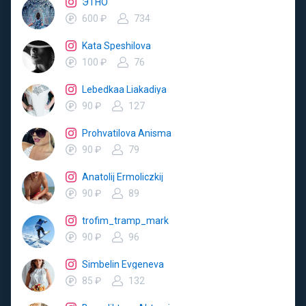
ЭТНО
600 ₽
734
Kata Speshilova
100 ₽
76
Lebedkaa Liakadiya
90 ₽
127
Prohvatilova Anisma
90 ₽
79
Anatolij Ermoliczkij
90 ₽
89
trofim_tramp_mark
90 ₽
96
Simbelin Evgeneva
85 ₽
132