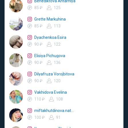
Benediktova Ahtarniya
85 ₽
125
Grette Markuhina
85 ₽
113
Dyachenkoa Esira
90 ₽
122
Elisiya Pichugova
90 ₽
136
Dilyafruza Vorojbitova
90 ₽
120
Vakhidova Evelina
110 ₽
108
miftakhutdinova.natalya
100 ₽
91