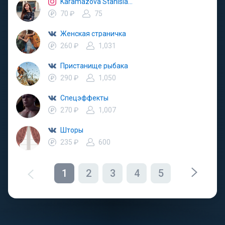
Karamazova Stanislava
70 ₽
75
Женская страничка
260 ₽
1,031
Пристанище рыбака
290 ₽
1,050
Спецэффекты
270 ₽
1,007
Шторы
235 ₽
600
1
2
3
4
5