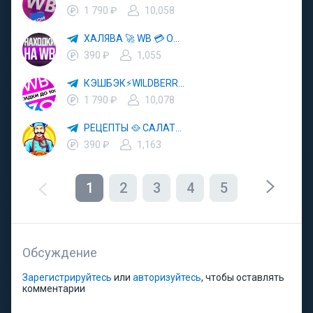
1 790 ₽
10,058
ХАЛЯВА 🚀 WB 💳 OZON 💜 ЯМ ⚡️ КЕШБЭК 💡 СКИДКИ 🛒 РАЗДАЧА ✨ ВЫГОДНО ⚠️ ТОВАРЫ 🔮 МАРКЕТПЛЕЙСЫ
390 ₽
1,055
КЭШБЭК⚡️WILDBERRIES 🛒 ХАЛЯВА WB 💳 СКИДКИ ВБ 🚀 ВЫКУПЫ ВАЙЛДБЕРРИЗ 💡 OZON ⚠️ РАЗДАЧА 🚨 ОЗОН ✨ КЕШБЭК 🔮 КЕШБЕК 💜 ТОВАР ЗА ОТ
1 790 ₽
10,078
РЕЦЕПТЫ 🥘 САЛАТЫ 🥗 ПП ЕДА
390 ₽
1,163
1
2
3
4
5
Обсуждение
Зарегистрируйтесь
или
авторизуйтесь
, чтобы оставлять
комментарии