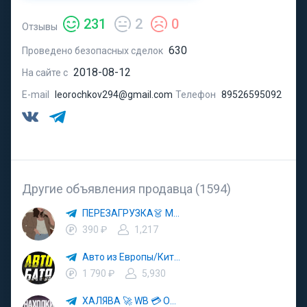
231
2
0
Отзывы
630
Проведено безопасных сделок
2018-08-12
На сайте с
E-mail
leorochkov294@gmail.com
Телефон
89526595092
Другие объявления продавца (1594)
ПЕРЕЗАГРУЗКА👗 МОДА 🛍 СТИЛЬ 🍒 ТРЕНДЫ 💼 ОБРАЗЫ
390 ₽
1,217
Авто из Европы/Китая
1 790 ₽
5,930
ХАЛЯВА 🚀 WB 💳 OZON 💜 ЯМ ⚡️ КЕШБЭК 💡 СКИДКИ 🛒 РАЗДАЧА ✨ ВЫГОДНО ⚠️ ТОВАРЫ 🔮 МАРКЕТПЛЕЙСЫ