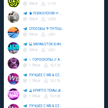
390 ₽
1,110
🧠 ПСИХОЛОГИЯ 🌱 САМОРАЗВИТИЕ 🚀
390 ₽
1,053
СПОСОБЫ 🌴 ПУТЕШЕСТВОВАТЬ 🧳 ПОЧТИ 🌍 БЕСПЛАТНО
390 ₽
1,051
💻 ЗАРАБОТОК В ИНТЕРНЕТЕ 💰
390 ₽
1,051
✨ ГОРОСКОПЫ 🌌 АСТРОЛОГИЯ 🔮 ПРОГНОЗЫ 🃏 РАСКЛАДЫ ТАРО 🌙 ЭЗОТЕРИКА 🌿 ПСИХОЛОГИЯ
1 790 ₽
10,172
ЛУЧШЕЕ С WB & OZON 💜 ВАЙЛДБЕРРИЗ 💳 ОЗОН 🧾 МАРКЕТПЛЕЙСЫ 🏷 СКИДКИ 🛍 АКЦИИ
1 790 ₽
10,170
🔮 КРИПТО ТЕМЫ 💰 КРИПТОВАЛЮТА 🚀 БИТКОИН
1 790 ₽
10,139
ЛУЧШЕЕ С WB & OZON 💜 ВАЙЛДБЕРРИЗ 💳 ОЗОН 🧾 МАРКЕТПЛЕЙСЫ 🏷 СКИДКИ 🛍 АКЦИИ