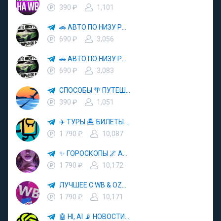
390 ₽
1,101
🚗 АВТО ПО НИЗУ РЫНКА 🎯 АВТОРЫНОК РФ 🚙
690 ₽
3,056
🚗 АВТО ПО НИЗУ РЫНКА 🎯 АВТОРЫНОК РФ 🚙
690 ₽
3,083
СПОСОБЫ 🌴 ПУТЕШЕСТВОВАТЬ 🧳 ПОЧТИ 🌍 БЕСПЛАТНО
390 ₽
1,051
✈️ ТУРЫ 🏝 БИЛЕТЫ 🔥 ГОРЯЩИЕ ПУТЕВКИ 🏔 ПУТЕШЕСТВИЯ 🌍
1 790 ₽
10,087
✨ ГОРОСКОПЫ 🌌 АСТРОЛОГИЯ 🔮 ПРОГНОЗЫ 🃏 РАСКЛАДЫ ТАРО 🌙 ЭЗОТЕРИКА 🌿 ПСИХОЛОГИЯ
1 790 ₽
10,172
ЛУЧШЕЕ С WB & OZON 💜 ВАЙЛДБЕРРИЗ 💳 ОЗОН 🧾 МАРКЕТПЛЕЙСЫ 🏷 СКИДКИ 🛍 АКЦИИ
1 790 ₽
10,171
🤖 HI, AI 📡 НОВОСТИ ТЕХНОЛОГИЙ✨CURSOR🦋GEMINI🍌NANO BANANA🍌