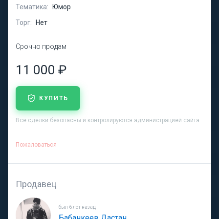
Тематика:
Юмор
Торг:
Нет
Срочно продам
11 000 ₽
КУПИТЬ
Все сделки безопасны и контролируются администрацией сайта
Пожаловаться
Продавец
был 6 лет назад
Бабанкеев Дастан