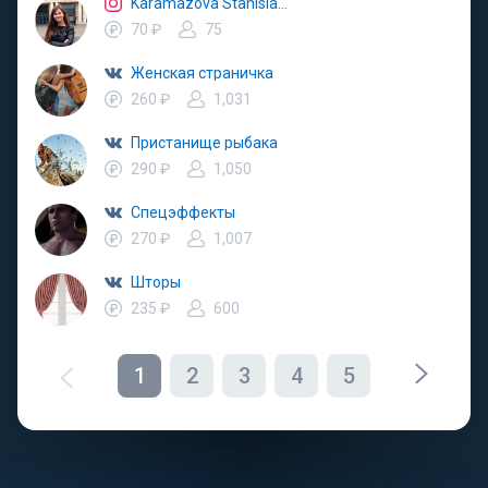
Karamazova Stanislava
70 ₽
75
Женская страничка
260 ₽
1,031
Пристанище рыбака
290 ₽
1,050
Спецэффекты
270 ₽
1,007
Шторы
235 ₽
600
1
2
3
4
5