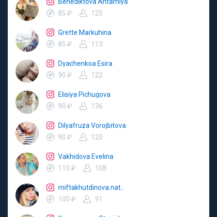
Benediktova Ahtarniya
85 ₽
125
Grette Markuhina
85 ₽
113
Dyachenkoa Esira
90 ₽
122
Elisiya Pichugova
90 ₽
136
Dilyafruza Vorojbitova
90 ₽
120
Vakhidova Evelina
110 ₽
108
miftakhutdinova.natalya
100 ₽
91