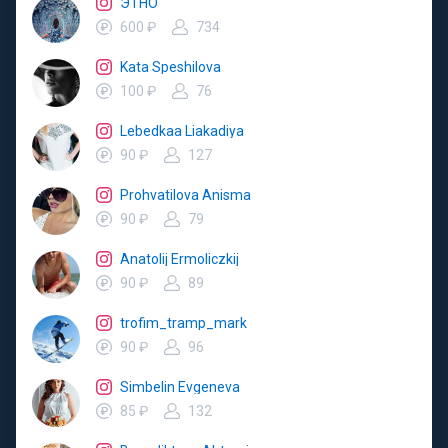
ЭТНО
600 ₽
734
Kata Speshilova
100 ₽
76
Lebedkaa Liakadiya
90 ₽
127
Prohvatilova Anisma
90 ₽
79
Anatolij Ermoliczkij
90 ₽
89
trofim_tramp_mark
90 ₽
96
Simbelin Evgeneva
85 ₽
132