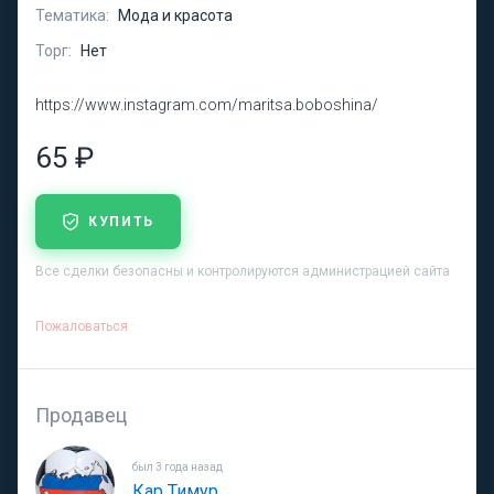
Тематика:
Мода и красота
Торг:
Нет
https://www.instagram.com/maritsa.boboshina/
65 ₽
КУПИТЬ
Все сделки безопасны и контролируются администрацией сайта
Пожаловаться
Продавец
был 3 года назад
Кар Тимур