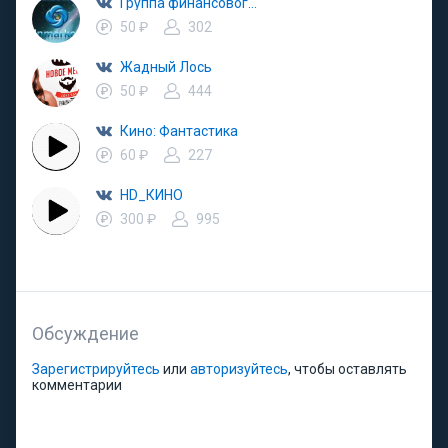
Группа финансового развития "ИНМАРКЕТ - М.А.Г.И"
50 ₽
302
Жадный Лось
50 ₽
444
Кино: Фантастика
60 ₽
227
HD_КИНО
300 ₽
995
Обсуждение
Зарегистрируйтесь
или
авторизуйтесь
, чтобы оставлять
комментарии