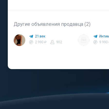
Другие объявления продавца (2)
21 век
Интим
2 990 ₽
902
9 990