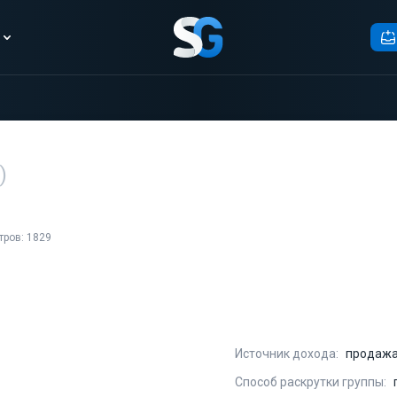
)
тров: 1829
Источник дохода:
продажа
Способ раскрутки группы: