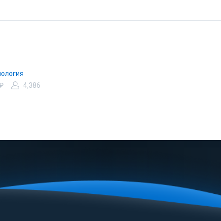
ология
 ₽
4,386