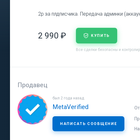
2р за плдписчика. Передача админки (аккау
2 990 ₽
КУПИТЬ
Все сделки безопасны и контроли
Продавец
был 2 года назад
MetaVerified
От
Пр
НАПИСАТЬ СООБЩЕНИЕ
На