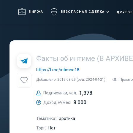
БИРЖА
БЕЗОПАСНАЯ СДЕЛКА
ДРУГОЕ
Факты об интиме (В АРХИВЕ
https://t.me/intimno18
Добавлено: 2019-08-29 (ред. 2024-04-21)
Просмо
1,378
Подписчики, чел.
8 000
Доход, ₽/мес.
Тематика:
Эротика
Торг:
Нет