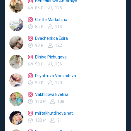
Benediktova Ahtarniya
85 ₽
125
Grette Markuhina
85 ₽
113
Dyachenkoa Esira
90 ₽
122
Elisiya Pichugova
90 ₽
136
Dilyafruza Vorojbitova
90 ₽
120
Vakhidova Evelina
110 ₽
108
miftakhutdinova.natalya
100 ₽
91