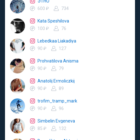
ЭТНО
600 ₽
734
Kata Speshilova
100 ₽
76
Lebedkaa Liakadiya
90 ₽
127
Prohvatilova Anisma
90 ₽
79
Anatolij Ermoliczkij
90 ₽
89
trofim_tramp_mark
90 ₽
96
Simbelin Evgeneva
85 ₽
132