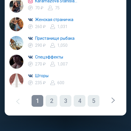
Karamazova Stanislava
70 ₽
75
Женская страничка
260 ₽
1,031
Пристанище рыбака
290 ₽
1,050
Спецэффекты
270 ₽
1,007
Шторы
235 ₽
600
1
2
3
4
5