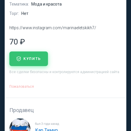
Тематика:
Мода и красота
Торг:
Нет
https://www.instagram.com/marinaeletskikh7/
70 ₽
КУПИТЬ
Все сделки безопасны и контролируются администрацией сайта
Пожаловаться
Продавец
был 3 года назад
Кар Тимур