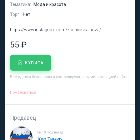
Тематика:
Мода и красота
Торг:
Нет
https://www.instagram.com/kseniiaskalnova/
55 ₽
КУПИТЬ
Все сделки безопасны и контролируются администрацией сайта
Пожаловаться
Продавец
был 3 года назад
Кар Тимур