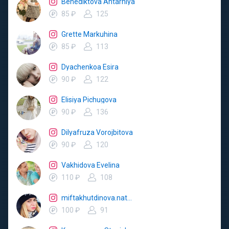
Benediktova Ahtarniya
85 ₽
125
Grette Markuhina
85 ₽
113
Dyachenkoa Esira
90 ₽
122
Elisiya Pichugova
90 ₽
136
Dilyafruza Vorojbitova
90 ₽
120
Vakhidova Evelina
110 ₽
108
miftakhutdinova.natalya
100 ₽
91