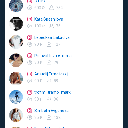
ЭТНО
600 ₽
734
Kata Speshilova
100 ₽
76
Lebedkaa Liakadiya
90 ₽
127
Prohvatilova Anisma
90 ₽
79
Anatolij Ermoliczkij
90 ₽
89
trofim_tramp_mark
90 ₽
96
Simbelin Evgeneva
85 ₽
132