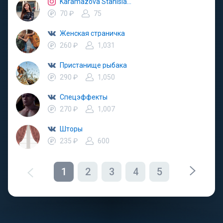
Karamazova Stanislava
70 ₽
75
Женская страничка
260 ₽
1,031
Пристанище рыбака
290 ₽
1,050
Спецэффекты
270 ₽
1,007
Шторы
235 ₽
600
1
2
3
4
5