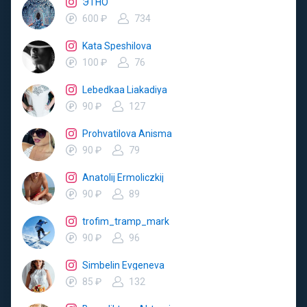
ЭТНО
600 ₽
734
Kata Speshilova
100 ₽
76
Lebedkaa Liakadiya
90 ₽
127
Prohvatilova Anisma
90 ₽
79
Anatolij Ermoliczkij
90 ₽
89
trofim_tramp_mark
90 ₽
96
Simbelin Evgeneva
85 ₽
132