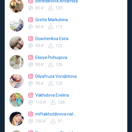
Benediktova Ahtarniya
85 ₽
125
Grette Markuhina
85 ₽
113
Dyachenkoa Esira
90 ₽
122
Elisiya Pichugova
90 ₽
136
Dilyafruza Vorojbitova
90 ₽
120
Vakhidova Evelina
110 ₽
108
miftakhutdinova.natalya
100 ₽
91