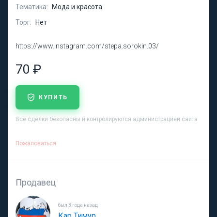
Тематика:
Мода и красота
Торг:
Нет
https://www.instagram.com/stepa.sorokin.03/
70 ₽
КУПИТЬ
Все сделки безопасны и контролируются администрацией сайта
Пожаловаться
Продавец
был 3 года назад
Кар Тимур