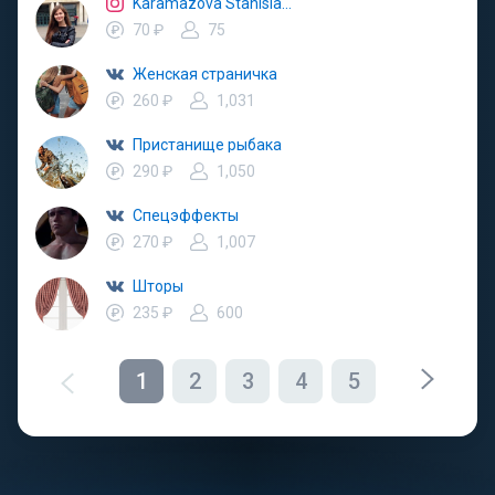
Karamazova Stanislava
70 ₽
75
Женская страничка
260 ₽
1,031
Пристанище рыбака
290 ₽
1,050
Спецэффекты
270 ₽
1,007
Шторы
235 ₽
600
1
2
3
4
5