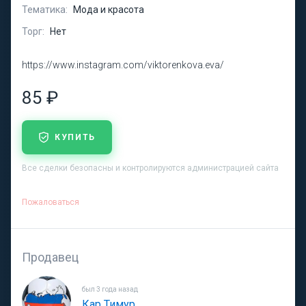
Тематика:
Мода и красота
Торг:
Нет
https://www.instagram.com/viktorenkova.eva/
85 ₽
КУПИТЬ
Все сделки безопасны и контролируются администрацией сайта
Пожаловаться
Продавец
был 3 года назад
Кар Тимур