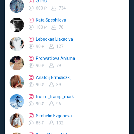
ЭТНО
600 ₽
734
Kata Speshilova
100 ₽
76
Lebedkaa Liakadiya
90 ₽
127
Prohvatilova Anisma
90 ₽
79
Anatolij Ermoliczkij
90 ₽
89
trofim_tramp_mark
90 ₽
96
Simbelin Evgeneva
85 ₽
132