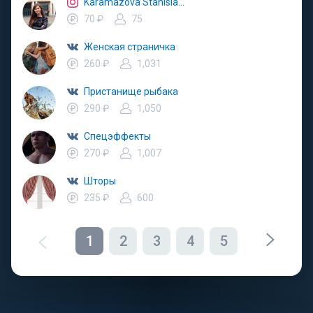
Karamazova Stanislava
70 ₽
75
Женская страничка
260 ₽
1,031
Пристанище рыбака
290 ₽
1,050
Спецэффекты
270 ₽
1,007
Шторы
235 ₽
600
1
2
3
4
5