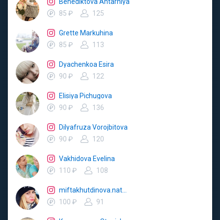
Benediktova Ahtarniya
85 ₽
125
Grette Markuhina
85 ₽
113
Dyachenkoa Esira
90 ₽
122
Elisiya Pichugova
90 ₽
136
Dilyafruza Vorojbitova
90 ₽
120
Vakhidova Evelina
110 ₽
108
miftakhutdinova.natalya
100 ₽
91