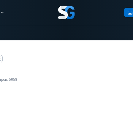
)
тров: 5058