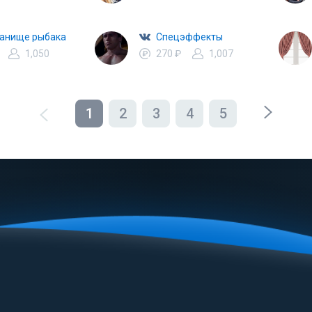
анище рыбака
Спецэффекты
1,050
270 ₽
1,007
1
2
3
4
5