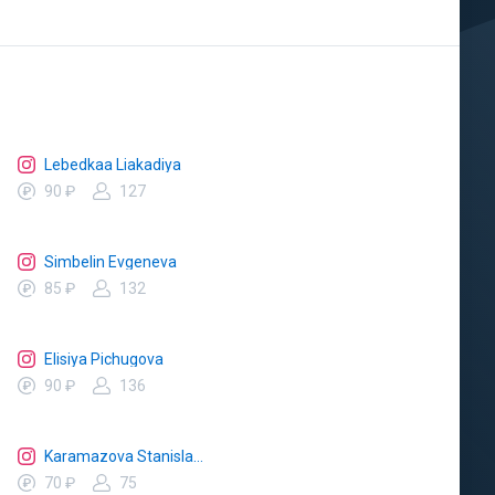
Lebedkaa Liakadiya
90 ₽
127
Simbelin Evgeneva
85 ₽
132
Elisiya Pichugova
90 ₽
136
Karamazova Stanislava
70 ₽
75