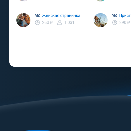
Женская страничка
Прист
260 ₽
1,031
290 ₽