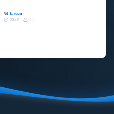
Шторы
235 ₽
600