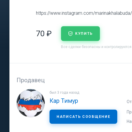
https://www.instagram.com/marinakhalabuda/
70 ₽
КУПИТЬ
Все сделки безопасны и контролируются
Продавец
был 3 года назад
Кар Тимур
От
Пр
НАПИСАТЬ СООБЩЕНИЕ
На