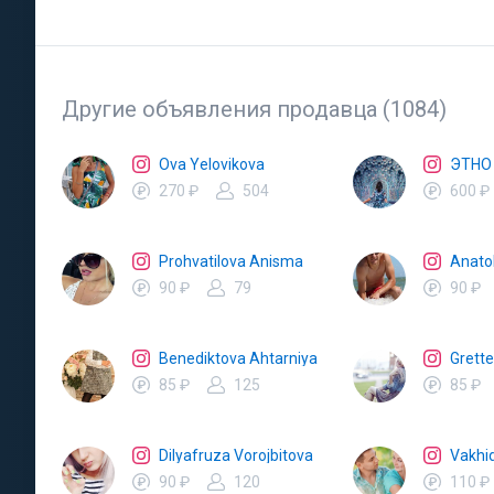
Другие объявления продавца (1084)
Ova Yelovikova
ЭТНО
270 ₽
504
600 ₽
Prohvatilova Anisma
Anatol
90 ₽
79
90 ₽
Benediktova Ahtarniya
Grett
85 ₽
125
85 ₽
Dilyafruza Vorojbitova
Vakhi
90 ₽
120
110 ₽