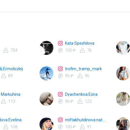
Kata Speshilova
734
100 ₽
76
ij Ermoliczkij
trofim_tramp_mark
89
90 ₽
96
e Markuhina
Dyachenkoa Esira
113
90 ₽
122
dova Evelina
miftakhutdinova.natalya
108
100 ₽
91