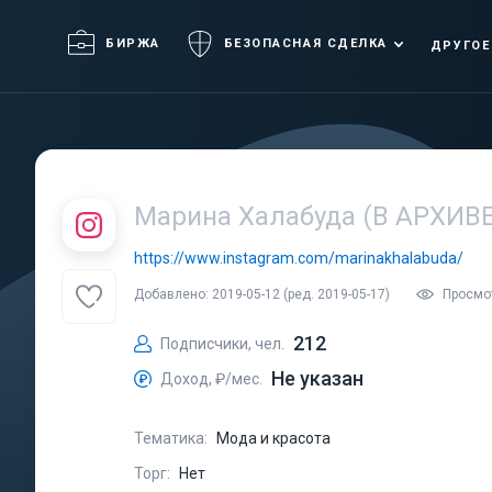
БИРЖА
БЕЗОПАСНАЯ СДЕЛКА
ДРУГОЕ
Марина Халабуда (В АРХИВЕ
https://www.instagram.com/marinakhalabuda/
Добавлено: 2019-05-12 (ред. 2019-05-17)
Просмо
212
Подписчики, чел.
Не указан
Доход, ₽/мес.
Тематика:
Мода и красота
Торг:
Нет