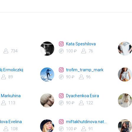
Kata Speshilova
734
100 ₽
76
ij Ermoliczkij
trofim_tramp_mark
89
90 ₽
96
e Markuhina
Dyachenkoa Esira
113
90 ₽
122
dova Evelina
miftakhutdinova.natalya
108
100 ₽
91