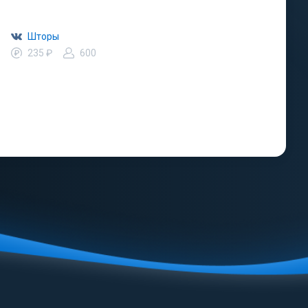
Шторы
235 ₽
600