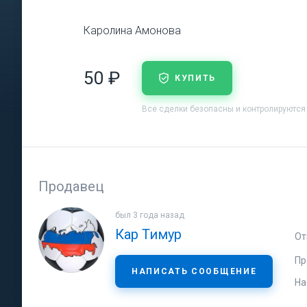
Каролина Амонова
50 ₽
КУПИТЬ
Все сделки безопасны и контролируются
Продавец
был 3 года назад
Кар Тимур
От
Пр
НАПИСАТЬ СООБЩЕНИЕ
На