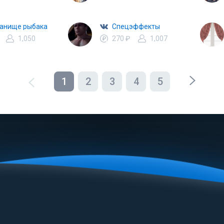
анище рыбака
Спецэффекты
1,050
270 ₽
1,007
1
2
3
4
5