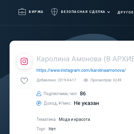
БИРЖА
БЕЗОПАСНАЯ СДЕЛКА
ДРУГОЕ
Каролина Амонова (В АРХИ
https://www.instagram.com/karolinaamonova/
Добавлено: 2019-04-17
Просмотров: 6249
86
Подписчики, чел.
Не указан
Доход, ₽/мес.
Тематика:
Мода и красота
Торг:
Нет