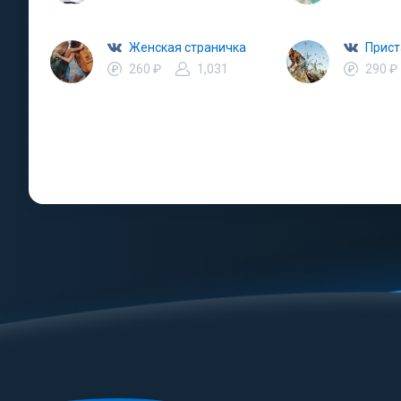
Женская страничка
Прист
260 ₽
1,031
290 ₽