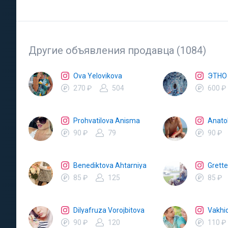
Другие объявления продавца (1084)
Ova Yelovikova
ЭТНО
270 ₽
504
600 ₽
Prohvatilova Anisma
Anatol
90 ₽
79
90 ₽
Benediktova Ahtarniya
Grett
85 ₽
125
85 ₽
Dilyafruza Vorojbitova
Vakhi
90 ₽
120
110 ₽