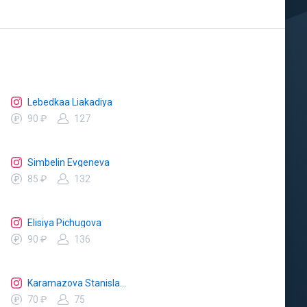
Lebedkaa Liakadiya
90 ₽
127
Simbelin Evgeneva
85 ₽
132
Elisiya Pichugova
90 ₽
136
Karamazova Stanislava
70 ₽
75