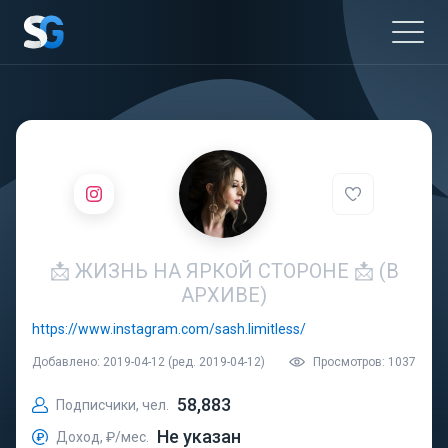
📩 ЖИЗНЬ НА ЯРКОЙ СТОРОНЕ 📩 (В
АРХИВЕ)
https://www.instagram.com/sash.limitless/
Добавлено: 2019-04-12 (ред. 2019-04-12)
Просмотров: 1037
58,883
Подписчики, чел.
Не указан
Доход, ₽/мес.