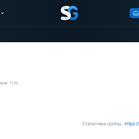
тров: 1122
Статистика группы:
https: