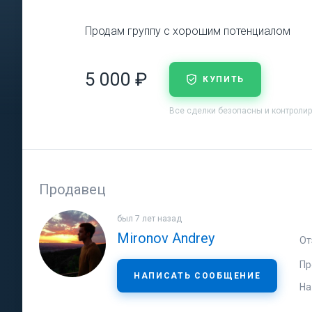
Продам группу с хорошим потенциалом
5 000 ₽
КУПИТЬ
Все сделки безопасны и контроли
Продавец
был 7 лет назад
Mironov Andrey
От
Пр
НАПИСАТЬ СООБЩЕНИЕ
На