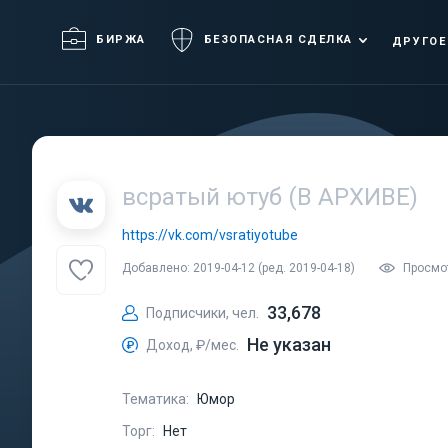
БИРЖА
БЕЗОПАСНАЯ СДЕЛКА
ДРУГОЕ
всратый ютуб (В АРХИВЕ)
https://vk.com/vsratiyotube
Добавлено: 2019-04-12 (ред. 2019-04-18)
Просмо
33,678
Подписчики, чел.
Не указан
Доход, ₽/мес.
Тематика:
Юмор
Торг:
Нет