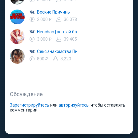
Веские Причины
2 000 ₽
36,078
Henchan | хентай бот
3 000 ₽
39,405
Секс знакомства Питер Спб Санкт-Петербург
800 ₽
8,220
Обсуждение
Зарегистрируйтесь
или
авторизуйтесь
, чтобы оставлять
комментарии