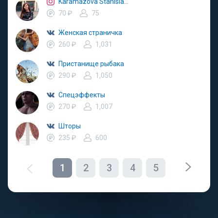
Karamazova Stanislava
70 ₽
75
Женская страничка
260 ₽
1,031
Пристанище рыбака
290 ₽
1,050
Спецэффекты
270 ₽
1,007
Шторы
235 ₽
600
1
2
3
4
5