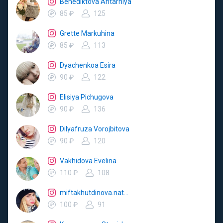
Benediktova Ahtarniya
85 ₽
125
Grette Markuhina
85 ₽
113
Dyachenkoa Esira
90 ₽
122
Elisiya Pichugova
90 ₽
136
Dilyafruza Vorojbitova
90 ₽
120
Vakhidova Evelina
110 ₽
108
miftakhutdinova.natalya
100 ₽
91