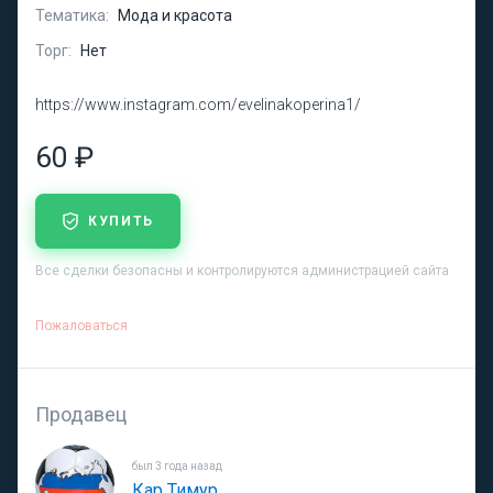
Тематика:
Мода и красота
Торг:
Нет
https://www.instagram.com/evelinakoperina1/
60 ₽
КУПИТЬ
Все сделки безопасны и контролируются администрацией сайта
Пожаловаться
Продавец
был 3 года назад
Кар Тимур