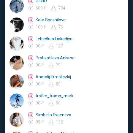
ЭТНО
600 ₽
734
Kata Speshilova
100 ₽
76
Lebedkaa Liakadiya
90 ₽
127
Prohvatilova Anisma
90 ₽
79
Anatolij Ermoliczkij
90 ₽
89
trofim_tramp_mark
90 ₽
96
Simbelin Evgeneva
85 ₽
132