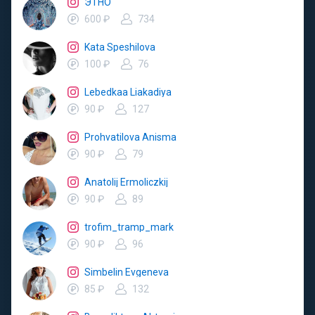
ЭТНО
600 ₽
734
Kata Speshilova
100 ₽
76
Lebedkaa Liakadiya
90 ₽
127
Prohvatilova Anisma
90 ₽
79
Anatolij Ermoliczkij
90 ₽
89
trofim_tramp_mark
90 ₽
96
Simbelin Evgeneva
85 ₽
132