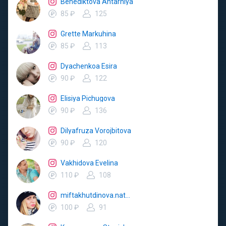
Benediktova Ahtarniya
85 ₽
125
Grette Markuhina
85 ₽
113
Dyachenkoa Esira
90 ₽
122
Elisiya Pichugova
90 ₽
136
Dilyafruza Vorojbitova
90 ₽
120
Vakhidova Evelina
110 ₽
108
miftakhutdinova.natalya
100 ₽
91