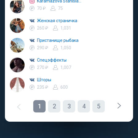
Karamazova Stanislava
70 ₽
75
Женская страничка
260 ₽
1,031
Пристанище рыбака
290 ₽
1,050
Спецэффекты
270 ₽
1,007
Шторы
235 ₽
600
1
2
3
4
5