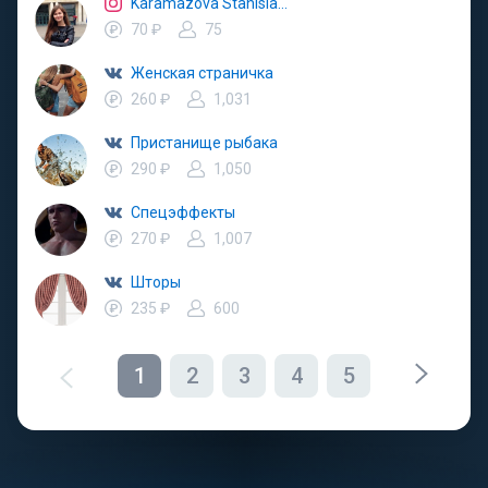
Karamazova Stanislava
70 ₽
75
Женская страничка
260 ₽
1,031
Пристанище рыбака
290 ₽
1,050
Спецэффекты
270 ₽
1,007
Шторы
235 ₽
600
1
2
3
4
5