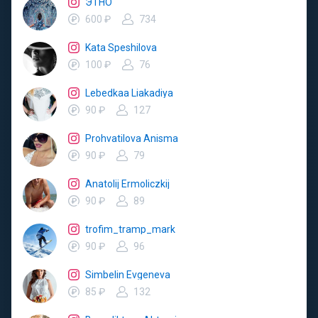
ЭТНО
600 ₽
734
Kata Speshilova
100 ₽
76
Lebedkaa Liakadiya
90 ₽
127
Prohvatilova Anisma
90 ₽
79
Anatolij Ermoliczkij
90 ₽
89
trofim_tramp_mark
90 ₽
96
Simbelin Evgeneva
85 ₽
132