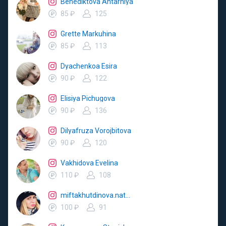
Benediktova Ahtarniya
85 ₽
125
Grette Markuhina
85 ₽
113
Dyachenkoa Esira
90 ₽
122
Elisiya Pichugova
90 ₽
136
Dilyafruza Vorojbitova
90 ₽
120
Vakhidova Evelina
110 ₽
108
miftakhutdinova.natalya
100 ₽
91