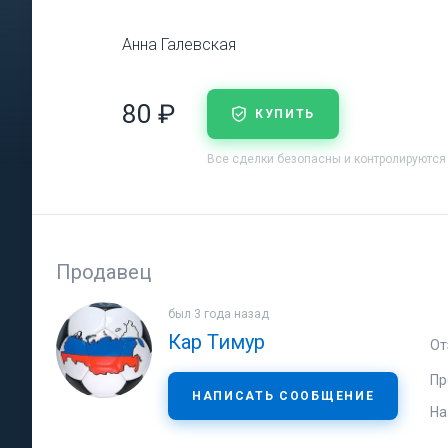
Анна Галевская
80 ₽
КУПИТЬ
Все сделки безопасны и контролируются
Продавец
был 3 года назад
Кар Тимур
От
Пр
НАПИСАТЬ СООБЩЕНИЕ
На