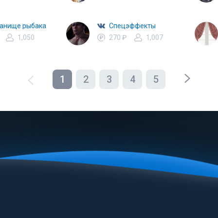
анище рыбака
Спецэффекты
1,050
270 ₽
1,007
1
2
3
4
5