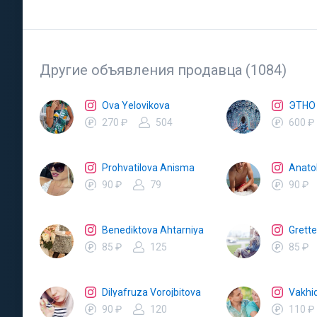
Другие объявления продавца (1084)
Ova Yelovikova
ЭТНО
270 ₽
504
600 ₽
Prohvatilova Anisma
Anatol
90 ₽
79
90 ₽
Benediktova Ahtarniya
Grett
85 ₽
125
85 ₽
Dilyafruza Vorojbitova
Vakhi
90 ₽
120
110 ₽