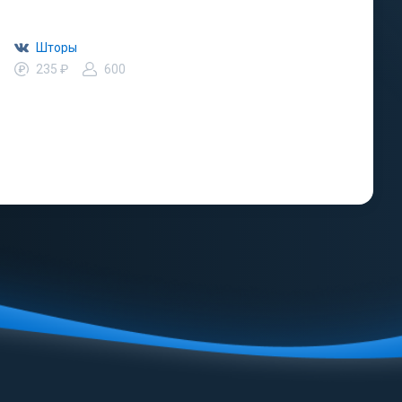
Шторы
235 ₽
600