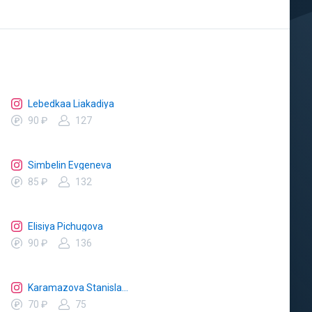
Lebedkaa Liakadiya
90 ₽
127
Simbelin Evgeneva
85 ₽
132
Elisiya Pichugova
90 ₽
136
Karamazova Stanislava
70 ₽
75