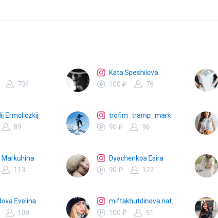
Kata Speshilova
734
100 ₽
76
ij Ermoliczkij
trofim_tramp_mark
89
90 ₽
96
e Markuhina
Dyachenkoa Esira
113
90 ₽
122
dova Evelina
miftakhutdinova.natalya
108
100 ₽
91