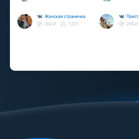
Женская страничка
Прист
260 ₽
1,031
290 ₽