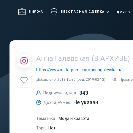
БИРЖА
БЕЗОПАСНАЯ СДЕЛКА
ДРУГОЕ
Анна Галевская (В АРХИВЕ)
https://www.instagram.com/annagalevskaia/
Добавлено: 2018-12-30 (ред. 2019-02-12)
Просмо
343
Подписчики, чел.
Не указан
Доход, ₽/мес.
Тематика:
Мода и красота
Торг:
Нет