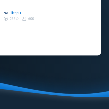
Шторы
235 ₽
600