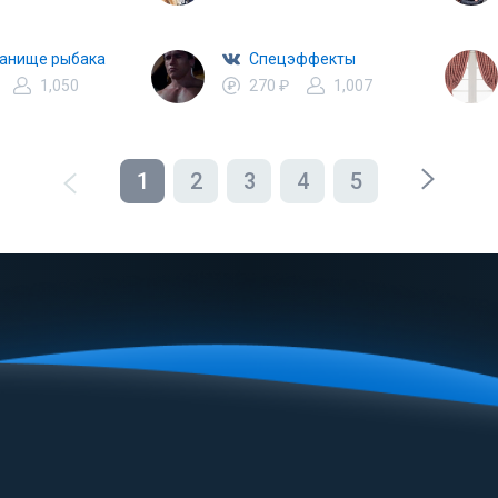
анище рыбака
Спецэффекты
1,050
270 ₽
1,007
1
2
3
4
5