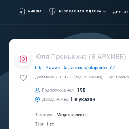
БИРЖА
БЕЗОПАСНАЯ СДЕЛКА
ДРУГОЕ
Юля Пронькина (В АРХИВЕ)
https://www.instagram.com/iuliapronkina1/
Добавлено: 2018-12-30 (ред. 2019-03-03)
Просмо
198
Подписчики, чел.
Не указан
Доход, ₽/мес.
Тематика:
Мода и красота
Торг:
Нет