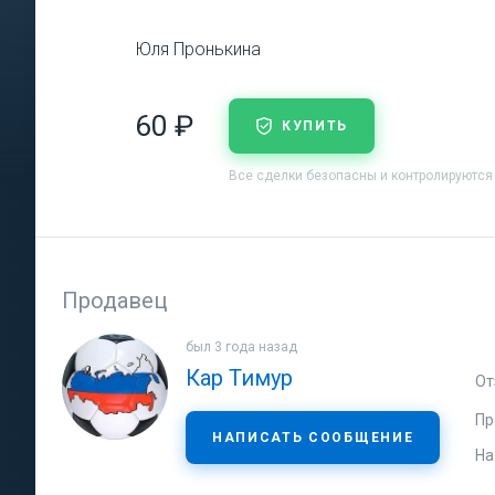
Юля Пронькина
60 ₽
КУПИТЬ
Все сделки безопасны и контролируются
Продавец
был 3 года назад
Кар Тимур
От
Пр
НАПИСАТЬ СООБЩЕНИЕ
На