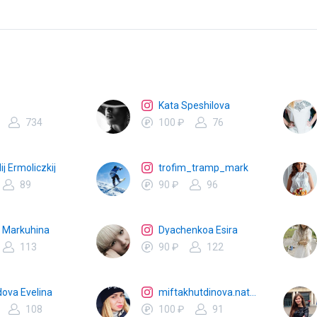
Kata Speshilova
734
100 ₽
76
ij Ermoliczkij
trofim_tramp_mark
89
90 ₽
96
e Markuhina
Dyachenkoa Esira
113
90 ₽
122
dova Evelina
miftakhutdinova.natalya
108
100 ₽
91