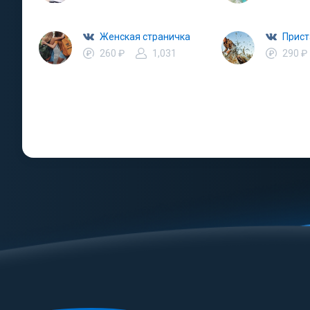
Женская страничка
Прист
260 ₽
1,031
290 ₽