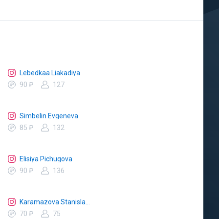
Lebedkaa Liakadiya
90 ₽
127
Simbelin Evgeneva
85 ₽
132
Elisiya Pichugova
90 ₽
136
Karamazova Stanislava
70 ₽
75