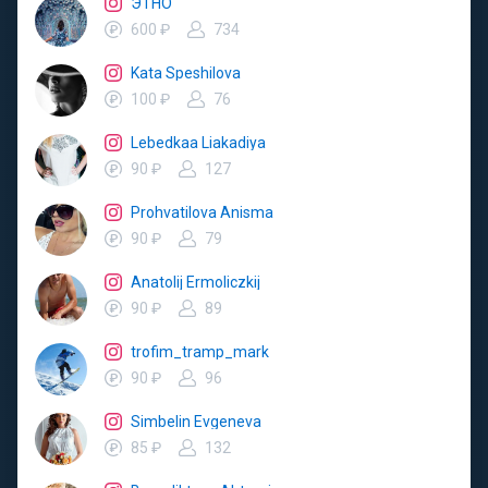
ЭТНО
600 ₽
734
Kata Speshilova
100 ₽
76
Lebedkaa Liakadiya
90 ₽
127
Prohvatilova Anisma
90 ₽
79
Anatolij Ermoliczkij
90 ₽
89
trofim_tramp_mark
90 ₽
96
Simbelin Evgeneva
85 ₽
132