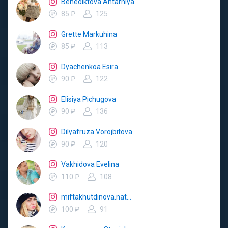
Benediktova Ahtarniya
85 ₽
125
Grette Markuhina
85 ₽
113
Dyachenkoa Esira
90 ₽
122
Elisiya Pichugova
90 ₽
136
Dilyafruza Vorojbitova
90 ₽
120
Vakhidova Evelina
110 ₽
108
miftakhutdinova.natalya
100 ₽
91