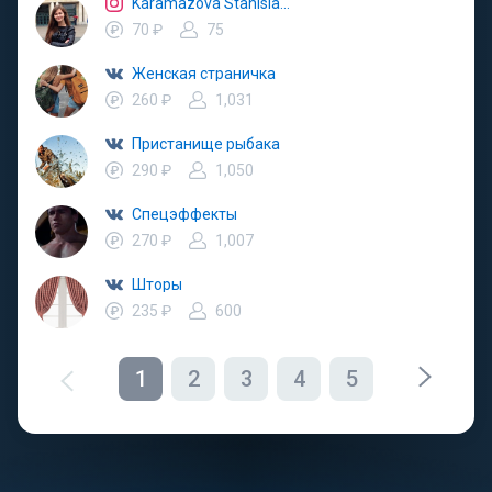
Karamazova Stanislava
70 ₽
75
Женская страничка
260 ₽
1,031
Пристанище рыбака
290 ₽
1,050
Спецэффекты
270 ₽
1,007
Шторы
235 ₽
600
1
2
3
4
5