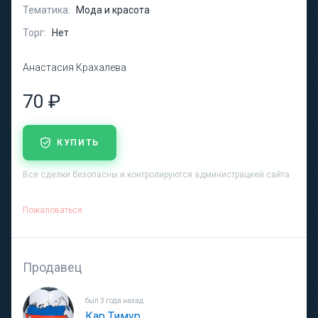
Тематика:
Мода и красота
Торг:
Нет
Анастасия Крахалева
70 ₽
КУПИТЬ
Все сделки безопасны и контролируются администрацией сайта
Пожаловаться
Продавец
был 3 года назад
Кар Тимур