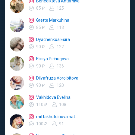
Benediktova Ahtarniya
85 ₽
125
Grette Markuhina
85 ₽
113
Dyachenkoa Esira
90 ₽
122
Elisiya Pichugova
90 ₽
136
Dilyafruza Vorojbitova
90 ₽
120
Vakhidova Evelina
110 ₽
108
miftakhutdinova.natalya
100 ₽
91