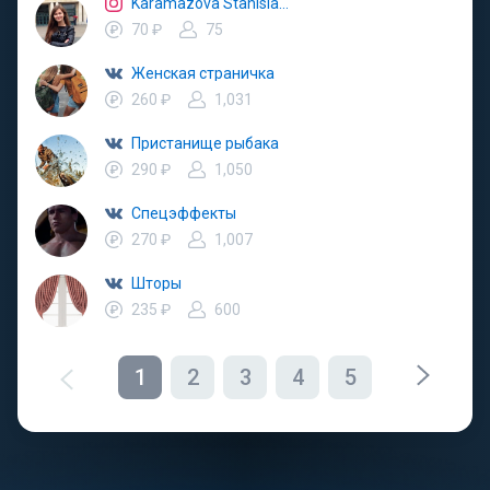
Karamazova Stanislava
70 ₽
75
Женская страничка
260 ₽
1,031
Пристанище рыбака
290 ₽
1,050
Спецэффекты
270 ₽
1,007
Шторы
235 ₽
600
1
2
3
4
5