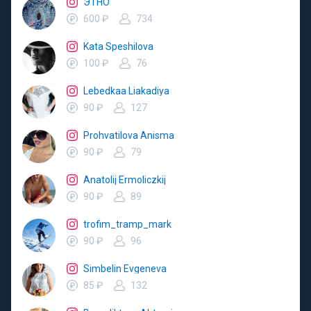
ЭТНО
600 ₽
734
Kata Speshilova
100 ₽
76
Lebedkaa Liakadiya
90 ₽
127
Prohvatilova Anisma
90 ₽
79
Anatolij Ermoliczkij
90 ₽
89
trofim_tramp_mark
90 ₽
96
Simbelin Evgeneva
85 ₽
132