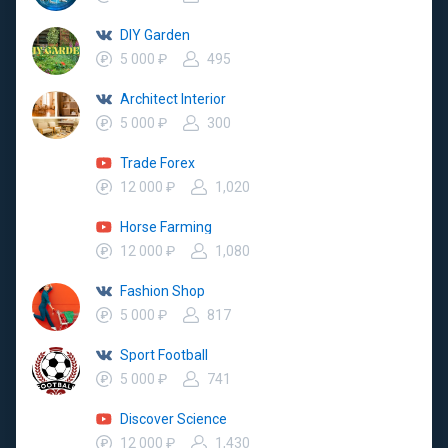
DIY Garden
5 000 ₽
495
Architect Interior
5 000 ₽
300
Trade Forex
12 000 ₽
1,020
Horse Farming
12 000 ₽
1,080
Fashion Shop
5 000 ₽
817
Sport Football
5 000 ₽
741
Discover Science
12 000 ₽
1,430