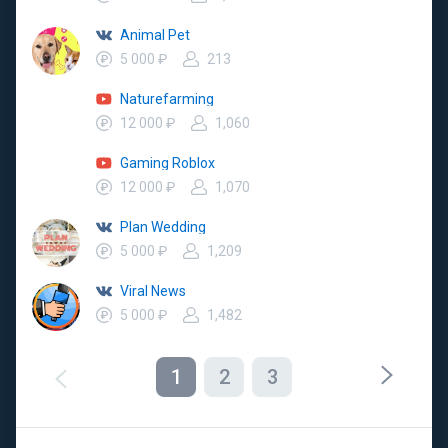
Animal Pet
5 000 ₽
213
Naturefarming
12 000 ₽
1,060
Gaming Roblox
12 000 ₽
1,070
Plan Wedding
5 000 ₽
1,209
Viral News
5 000 ₽
1,482
1
2
3