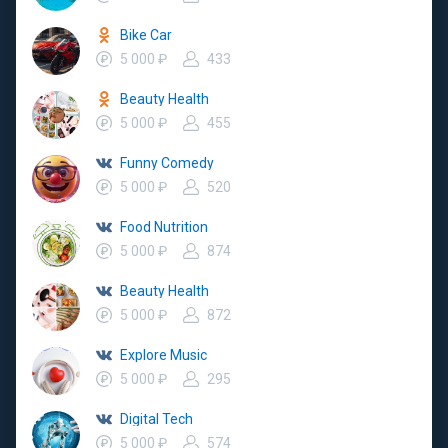
Bike Car
5 000 ₽
433
Beauty Health
5 000 ₽
455
Funny Comedy
5 000 ₽
520
Food Nutrition
5 000 ₽
874
Beauty Health
5 000 ₽
872
Explore Music
5 000 ₽
295
Digital Tech
5 000 ₽
574