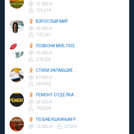
31 000 ₽
126,614
ВЗРОСЛЫЙ МИР
43 000 ₽
172,241
ПОЗВОНИ МНЕ, ПОЗВОНИ
95 000 ₽
274,326
СТИХИ ЗАПАВШИЕ В ДУШУ
87 000 ₽
249,850
РЕМОНТ ОТДЕЛКА ДИЗАЙН
45 000 ₽
193,034
ПО БАБУШКИНЫМ РЕЦЕПТАМ
15 000 ₽
37,304