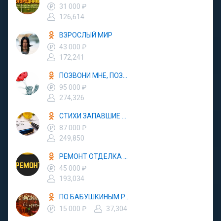
31 000 ₽
126,614
ВЗРОСЛЫЙ МИР
43 000 ₽
172,241
ПОЗВОНИ МНЕ, ПОЗВОНИ
95 000 ₽
274,326
СТИХИ ЗАПАВШИЕ В ДУШУ
87 000 ₽
249,850
РЕМОНТ ОТДЕЛКА ДИЗАЙН
45 000 ₽
193,034
ПО БАБУШКИНЫМ РЕЦЕПТАМ
15 000 ₽
37,304