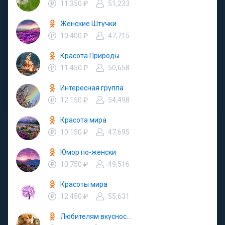
11 350 ₽
51,233
Женские Штучки
10 400 ₽
47,715
Красота Природы
11 450 ₽
50,658
Интересная группа
12 150 ₽
54,498
Красота мира
10 150 ₽
47,695
Юмор по-женски
10 750 ₽
49,516
Красоты мира
12 450 ₽
55,631
Любителям вкусностей