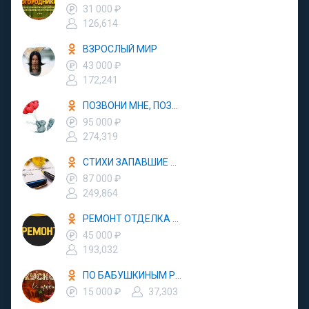
31 000 ₽
126,614
ВЗРОСЛЫЙ МИР
43 000 ₽
172,241
ПОЗВОНИ МНЕ, ПОЗВОНИ
95 000 ₽
274,319
СТИХИ ЗАПАВШИЕ В ДУШУ
87 000 ₽
249,864
РЕМОНТ ОТДЕЛКА ДИЗАЙН
45 000 ₽
193,032
ПО БАБУШКИНЫМ РЕЦЕПТАМ
15 000 ₽
37,303