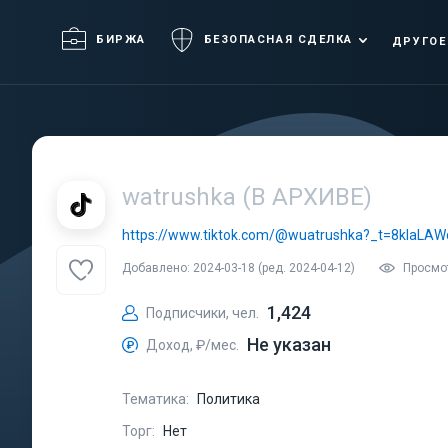
БИРЖА
БЕЗОПАСНАЯ СДЕЛКА
ДРУГОЕ
watrushka (В АРХИВЕ)
https://www.tiktok.com/@wuatrushka?_t=8klaLA
Добавлено: 2024-03-18 (ред. 2024-04-12)
Просмот
1,424
Подписчики, чел.
Не указан
Доход, ₽/мес.
Тематика:
Политика
Торг:
Нет