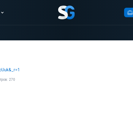
WcUuk&_r=1
ров: 270