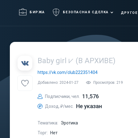
БИРЖА
БЕЗОПАСНАЯ СДЕЛКА
ДРУГОЕ
Baby girl ⩗ (В АРХИВЕ)
https://vk.com/club222351404
Добавлено: 2024-01-27
Просмотров: 219
11,576
Подписчики, чел.
Не указан
Доход, ₽/мес.
Тематика:
Эротика
Торг:
Нет