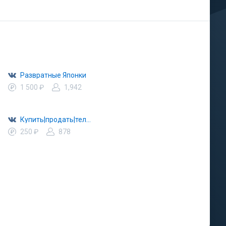
Развратные Японки
1 500 ₽
1,942
Купить|продать|телефон|ноут|планшет|ремонт
250 ₽
878