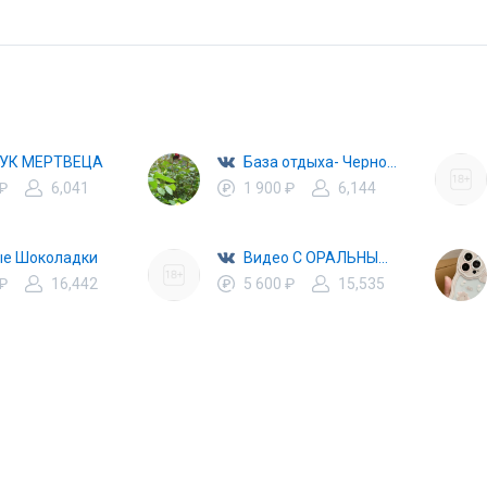
УК МЕРТВЕЦА
База отдыха- Черное море Затока
 ₽
6,041
1 900 ₽
6,144
ые Шоколадки
Видео С ОРАЛЬНЫМИ ЛАСКАМИ и не только
 ₽
16,442
5 600 ₽
15,535