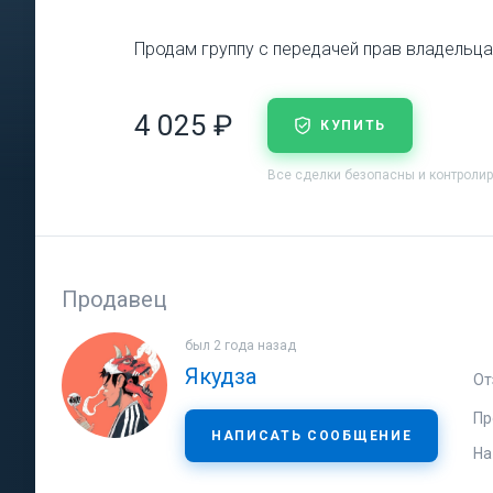
Продам группу с передачей прав владельца
4 025 ₽
КУПИТЬ
Все сделки безопасны и контроли
Продавец
был 2 года назад
Якудза
От
Пр
НАПИСАТЬ СООБЩЕНИЕ
На