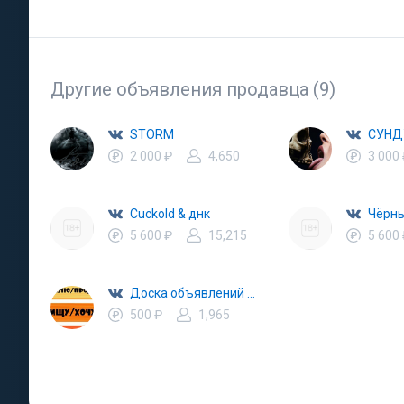
Другие объявления продавца (9)
STORM
СУНД
2 000 ₽
4,650
3 000
Cuckold & днк
Чёрн
5 600 ₽
15,215
5 600
Доска объявлений Красноярск | Барахолка
500 ₽
1,965