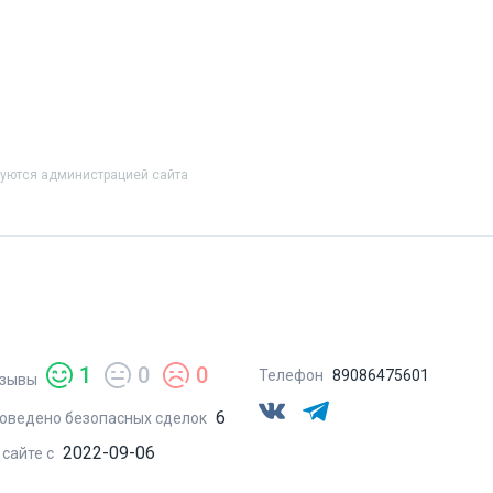
руются администрацией сайта
1
0
0
Телефон
89086475601
зывы
6
оведено безопасных сделок
2022-09-06
 сайте с