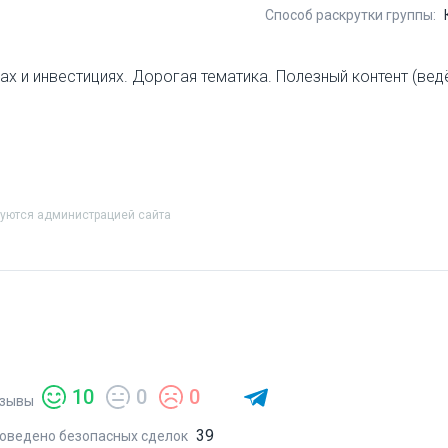
Способ раскрутки группы:
пах и инвестициях. Дорогая тематика. Полезный контент (ве
руются администрацией сайта
10
0
0
зывы
39
оведено безопасных сделок