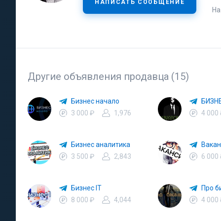
НАПИСАТЬ СООБЩЕНИЕ
На
Другие объявления продавца (15)
Бизнес начало
БИЗН
3 000 ₽
1,976
4 000
Бизнес аналитика
Вакан
3 500 ₽
2,843
6 000
Бизнес IT
Про б
8 000 ₽
4,044
4 000