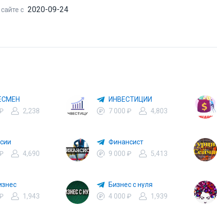
2020-09-24
 сайте с
ЕСМЕН
ИНВЕСТИЦИИ
 ₽
2,238
7 000 ₽
4,803
сии
Финансист
 ₽
4,690
9 000 ₽
5,413
изнес
Бизнес с нуля
 ₽
1,943
4 000 ₽
1,939