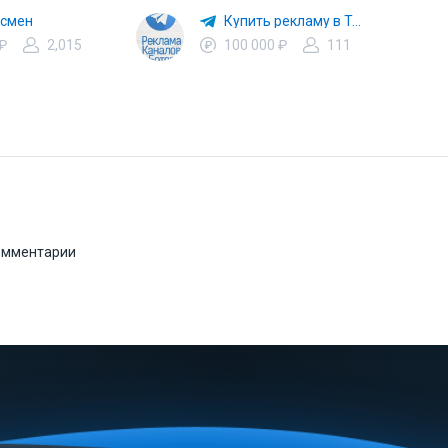
есмен
Купить рекламу в Телеграм
 ₽
2,015
100 000 ₽
111
комментарии