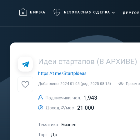
БИРЖА
БЕЗОПАСНАЯ СДЕЛКА
ДРУГОЕ
Идеи стартапов (В АРХИВЕ)
https://t.me/StartpIdeas
Добавлено: 2024-01-05 (ред. 2025-08-15)
Просмот
1,943
Подписчики, чел.
21 000
Доход, ₽/мес.
Тематика:
Бизнес
Торг:
Да