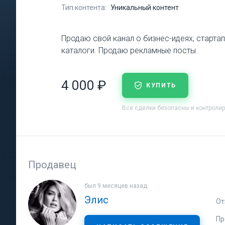
Тип контента:
Уникальный контент
Продаю свой канал о бизнес-идеях, старта
каталоги. Продаю рекламные посты.
4 000 ₽
КУПИТЬ
Все сделки безопасны и контроли
Продавец
был 9 месяцев назад
Элис
От
Пр