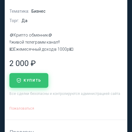
Тематика:
Бизнес
Торг:
Да
🪙Крипто обменник🪙
‼️живой телеграмм канал‼️
💶Ежемесячный доход в 1000р💶
2 000 ₽
КУПИТЬ
Все сделки безопасны и контролируются администрацией сайта
Пожаловаться