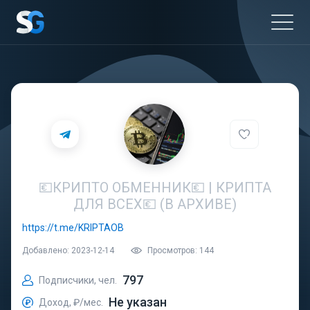
💶КРИПТО ОБМЕННИК💶 | КРИПТА
ДЛЯ ВСЕХ💶 (В АРХИВЕ)
https://t.me/KRIPTAOB
Добавлено: 2023-12-14
Просмотров: 144
797
Подписчики, чел.
Не указан
Доход, ₽/мес.