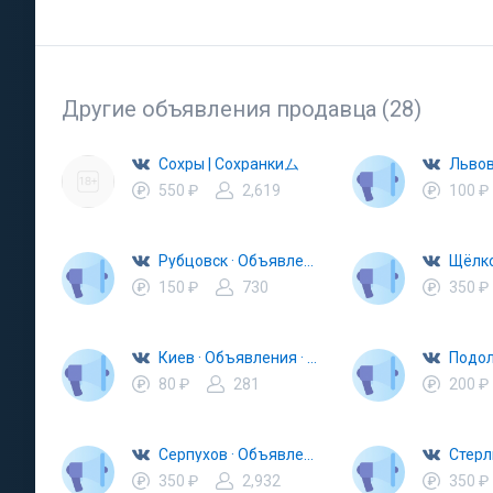
Другие объявления продавца (28)
Сохры | Сохранкиム
550 ₽
2,619
100 ₽
Рубцовск · Объявления · Барахолка
150 ₽
730
350 ₽
Киев · Объявления · Барахолка
80 ₽
281
200 ₽
Серпухов · Объявления · Барахолка
350 ₽
2,932
350 ₽