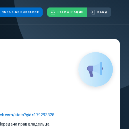
НОВОЕ ОБЪЯВЛЕНИЕ
РЕГИСТРАЦИЯ
ВХОД
//vk.com/stats?gid=179293328
Передача прав владельца