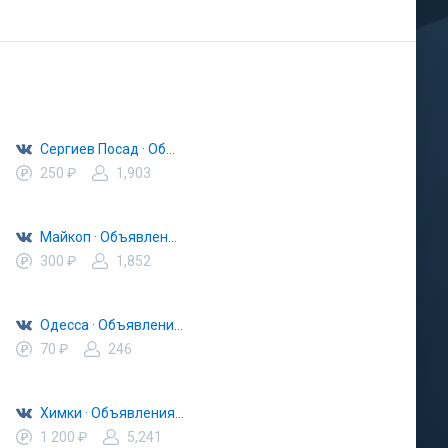
Сергиев Посад · Объявления · Барахолка
250 ₽
1,903
Майкоп · Объявления · Барахолка
300 ₽
1,852
Одесса · Объявления · Барахолка
70 ₽
246
Химки · Объявления · Барахолка
1 200 ₽
5,241