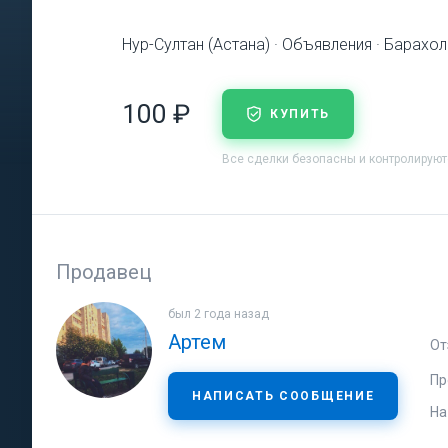
Нур-Султан (Астана) · Объявления · Барахо
100 ₽
КУПИТЬ
Все сделки безопасны и контролирую
Продавец
был 2 года назад
Артем
От
Пр
НАПИСАТЬ СООБЩЕНИЕ
На