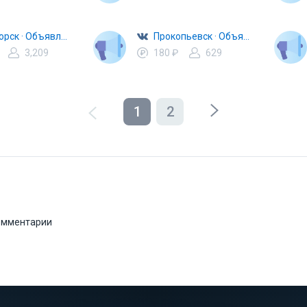
Пятигорск · Объявления · Барахолка
Прокопьевск · Объявления · Барахолка
3,209
180 ₽
629
1
2
комментарии