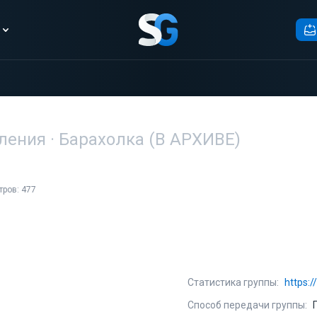
вления · Барахолка (В АРХИВЕ)
ров: 477
Статистика группы:
https:
Способ передачи группы: