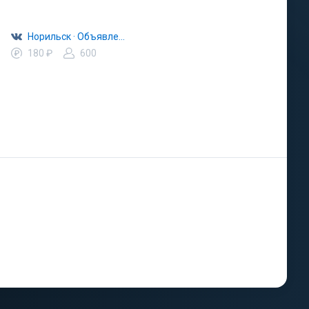
Норильск · Объявления · Барахолка
180 ₽
600