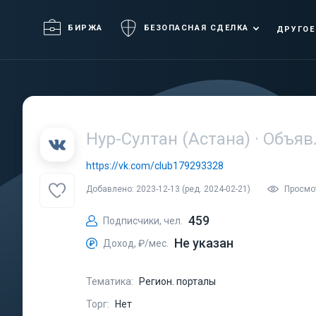
БИРЖА
БЕЗОПАСНАЯ СДЕЛКА
ДРУГОЕ
Нур-Султан (Астана) · Объя
https://vk.com/club179293328
Добавлено: 2023-12-13 (ред. 2024-02-21)
Просмот
459
Подписчики, чел.
Не указан
Доход, ₽/мес.
Тематика:
Регион. порталы
Торг:
Нет