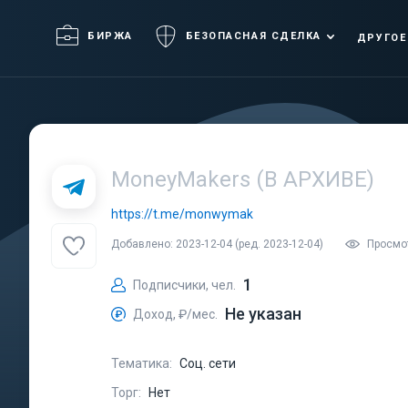
БИРЖА
БЕЗОПАСНАЯ СДЕЛКА
ДРУГОЕ
MoneyMakers (В АРХИВЕ)
https://t.me/monwymak
Добавлено: 2023-12-04 (ред. 2023-12-04)
Просмот
1
Подписчики, чел.
Не указан
Доход, ₽/мес.
Тематика:
Соц. сети
Торг:
Нет