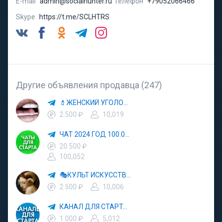
E-mail
admin@socialhunter.ru
Телефон
+79052066466
Skype
https://t.me/SCLHTRS
Другие объявления продавца (247)
💄ЖЕНСКИЙ УГОЛОК💄
2 500 ₽
10,019
ЧАТ 2024 ГОД 100.000 УЧАСТНИКОВ
20 500 ₽
100,052
🎭КУЛЬТ ИСКУССТВО🖼
2 500 ₽
10,006
КАНАЛ ДЛЯ СТАРТА 5000
1 000 ₽
5,012