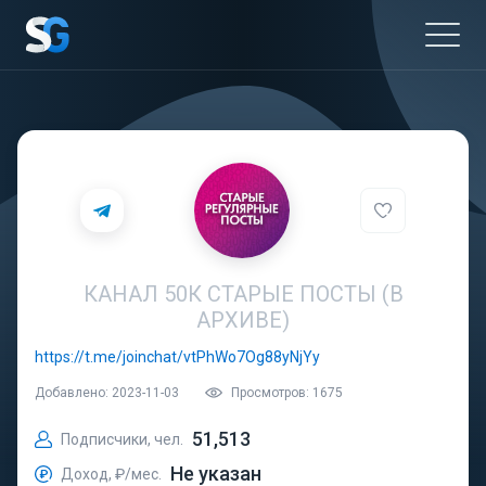
КАНАЛ 50К СТАРЫЕ ПОСТЫ (В
АРХИВЕ)
https://t.me/joinchat/vtPhWo7Og88yNjYy
Добавлено: 2023-11-03
Просмотров: 1675
51,513
Подписчики, чел.
Не указан
Доход, ₽/мес.