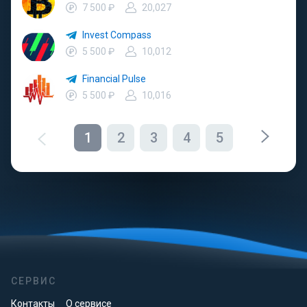
7 500 ₽
20,027
Invest Compass
5 500 ₽
10,012
Financial Pulse
5 500 ₽
10,016
1
2
3
4
5
СЕРВИС
Контакты
О сервисе