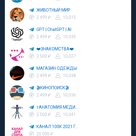
ЖИВОТНЫЙ МИР
2 499 ₽
10,015
GPT | ChatGPT | AI
2 499 ₽
10,035
❤️ЗНАКОМСТВА❤️
2 500 ₽
10,027
МАГАЗИН ОДЕЖДЫ
2 499 ₽
10,038
🎬КИНОПОИСК🎬
2 499 ₽
10,036
⚕АНАТОМИЯ МЕДИЦИНА⚕
2 500 ₽
10,041
КАНАЛ 100К 2021 ГОД
20 000 ₽