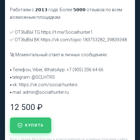
Работаем с 𝟮𝟬𝟭𝟯 года. Более 𝟱𝟬𝟬𝟬 отзывов по всем
возможным площадкам:
✅ ОТЗЫВЫ TG https://t.me/Socialhunter1
✅ ОТЗЫВЫ ВК https://vk.com/topic-183753282_39839348
🚀 Моментальный ответ в личных сообщениях:
▪ Телефон, Viber, WhatsApp: +7 (905) 206 64 66
▪ telegram: @SCLHTRS
▪ vk: https://vk.com/social.hunters
▪ mail: admin@socialhunter.ru
12 500 ₽
КУПИТЬ
Все сделки безопасны и контролируются администрацией сайта