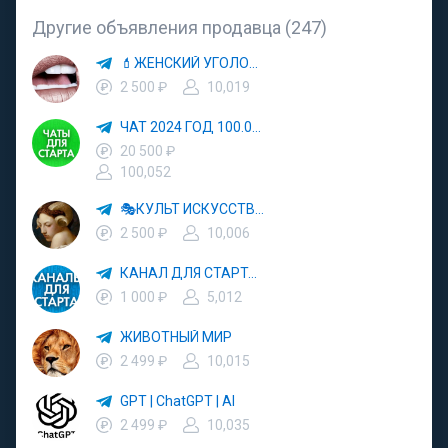
Другие объявления продавца (247)
💄ЖЕНСКИЙ УГОЛОК💄
2 500 ₽
10,019
ЧАТ 2024 ГОД 100.000 УЧАСТНИКОВ
20 500 ₽
100,052
🎭КУЛЬТ ИСКУССТВО🖼
2 500 ₽
10,006
КАНАЛ ДЛЯ СТАРТА 5000
1 000 ₽
5,012
ЖИВОТНЫЙ МИР
2 499 ₽
10,015
GPT | ChatGPT | AI
2 499 ₽
10,035