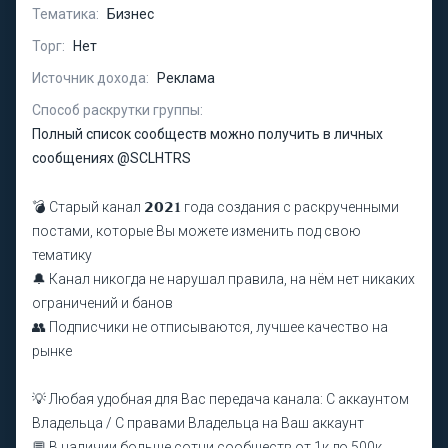
Тематика:
Бизнес
Торг:
Нет
Источник дохода:
Реклама
Способ раскрутки группы:
Полный список сообществ можно получить в личных
сообщениях @SCLHTRS
💣 Старый канал 𝟮𝟬𝟮𝟏 года создания с раскрученными
постами, которые Вы можете изменить под свою
тематику
🔔 Канал никогда не нарушал правила, на нём нет никаких
ограничений и банов
👥 Подписчики не отписываются, лучшее качество на
рынке
💡 Любая удобная для Вас передача канала: С аккаунтом
Владельца / С правами Владельца на Ваш аккаунт
💬 В наличии больше сотни сообществ от 1к до 500к