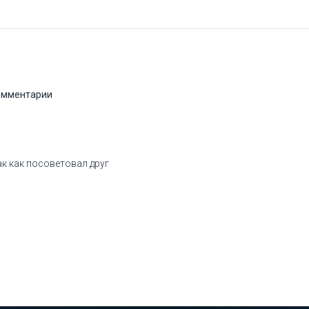
комментарии
ак как посоветовал друг