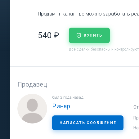
Продам тг канал где можно заработать реал
540 ₽
КУПИТЬ
Все сделки безопасны и контролирую
Продавец
был 2 года назад
Ринар
От
Пр
НАПИСАТЬ СООБЩЕНИЕ
На