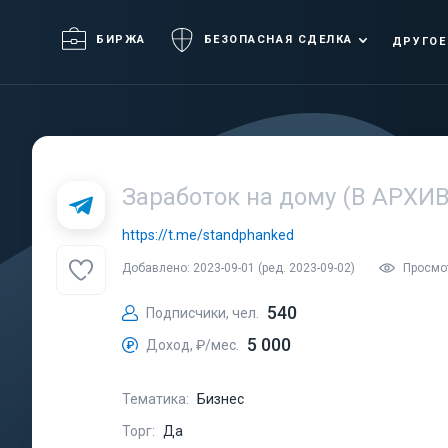
БИРЖА
БЕЗОПАСНАЯ СДЕЛКА
ДРУГОЕ
Заработок на дому (В АРХИВ
https://t.me/standphanked
Добавлено: 2023-09-01 (ред. 2023-09-02)
Просмот
540
Подписчики, чел.
5 000
Доход, ₽/мес.
Тематика:
Бизнес
Торг:
Да