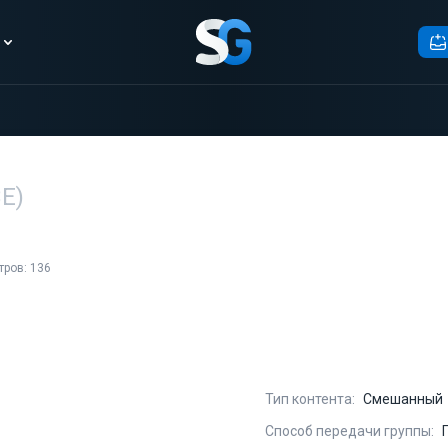
Е)
ров: 136
Тип контента:
Смешанный
Способ передачи группы: