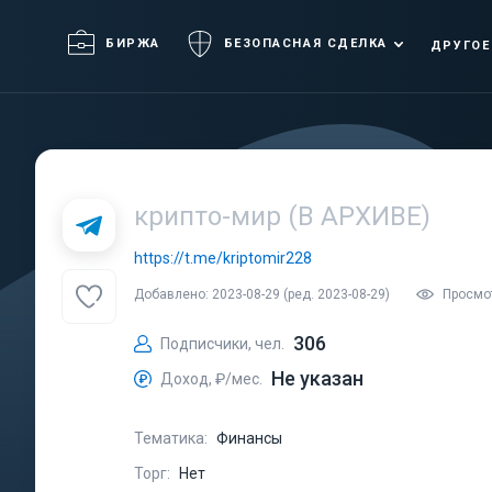
БИРЖА
БЕЗОПАСНАЯ СДЕЛКА
ДРУГОЕ
крипто-мир (В АРХИВЕ)
https://t.me/kriptomir228
Добавлено: 2023-08-29 (ред. 2023-08-29)
Просмот
306
Подписчики, чел.
Не указан
Доход, ₽/мес.
Тематика:
Финансы
Торг:
Нет