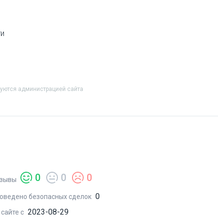
ти
руются администрацией сайта
0
0
0
зывы
0
оведено безопасных сделок
2023-08-29
 сайте с