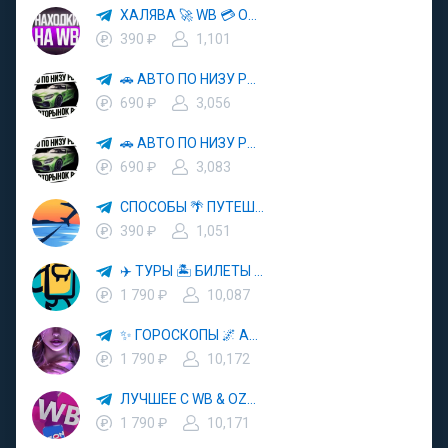
ХАЛЯВА 🚀 WB 💳 OZON 💜 ЯМ ⚡️ КЕШБЭК 💡 СКИДКИ 🛒 РАЗДАЧА ✨ ВЫГОДНО ⚠️ ТОВАРЫ 🔮 МАРКЕТПЛЕЙСЫ
390 ₽
1,101
🚗 АВТО ПО НИЗУ РЫНКА 🎯 АВТОРЫНОК РФ 🚙
690 ₽
3,056
🚗 АВТО ПО НИЗУ РЫНКА 🎯 АВТОРЫНОК РФ 🚙
690 ₽
3,083
СПОСОБЫ 🌴 ПУТЕШЕСТВОВАТЬ 🧳 ПОЧТИ 🌍 БЕСПЛАТНО
390 ₽
1,051
✈️ ТУРЫ 🏝 БИЛЕТЫ 🔥 ГОРЯЩИЕ ПУТЕВКИ 🏔 ПУТЕШЕСТВИЯ 🌍
1 790 ₽
10,087
✨ ГОРОСКОПЫ 🌌 АСТРОЛОГИЯ 🔮 ПРОГНОЗЫ 🃏 РАСКЛАДЫ ТАРО 🌙 ЭЗОТЕРИКА 🌿 ПСИХОЛОГИЯ
1 790 ₽
10,172
ЛУЧШЕЕ С WB & OZON 💜 ВАЙЛДБЕРРИЗ 💳 ОЗОН 🧾 МАРКЕТПЛЕЙСЫ 🏷 СКИДКИ 🛍 АКЦИИ
1 790 ₽
10,171