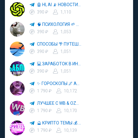
🤖 HI, AI 📡 НОВОСТИ ТЕХНОЛОГИЙ✨CURSOR🦋GEMINI🍌NANO BANANA🍌
390 ₽
1,110
🧠 ПСИХОЛОГИЯ 🌱 САМОРАЗВИТИЕ 🚀
390 ₽
1,053
СПОСОБЫ 🌴 ПУТЕШЕСТВОВАТЬ 🧳 ПОЧТИ 🌍 БЕСПЛАТНО
390 ₽
1,051
💻 ЗАРАБОТОК В ИНТЕРНЕТЕ 💰
390 ₽
1,051
✨ ГОРОСКОПЫ 🌌 АСТРОЛОГИЯ 🔮 ПРОГНОЗЫ 🃏 РАСКЛАДЫ ТАРО 🌙 ЭЗОТЕРИКА 🌿 ПСИХОЛОГИЯ
1 790 ₽
10,172
ЛУЧШЕЕ С WB & OZON 💜 ВАЙЛДБЕРРИЗ 💳 ОЗОН 🧾 МАРКЕТПЛЕЙСЫ 🏷 СКИДКИ 🛍 АКЦИИ
1 790 ₽
10,170
🔮 КРИПТО ТЕМЫ 💰 КРИПТОВАЛЮТА 🚀 БИТКОИН
1 790 ₽
10,139