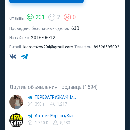
231
2
0
Отзывы
630
Проведено безопасных сделок
2018-08-12
На сайте с
E-mail
leorochkov294@gmail.com
Телефон
89526595092
Другие объявления продавца (1594)
ПЕРЕЗАГРУЗКА👗 МОДА 🛍 СТИЛЬ 🍒 ТРЕНДЫ 💼 ОБРАЗЫ
390 ₽
1,217
Авто из Европы/Китая
1 790 ₽
5,930