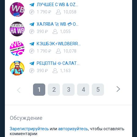
ЛУЧШЕЕ С WB & OZON 💜 ВАЙЛДБЕРРИЗ 💳 ОЗОН 🧾 МАРКЕТПЛЕЙСЫ 🏷 СКИДКИ 🛍 АКЦИИ
1 790 ₽
10,058
ХАЛЯВА 🚀 WB 💳 OZON 💜 ЯМ ⚡️ КЕШБЭК 💡 СКИДКИ 🛒 РАЗДАЧА ✨ ВЫГОДНО ⚠️ ТОВАРЫ 🔮 МАРКЕТПЛЕЙСЫ
390 ₽
1,055
КЭШБЭК⚡️WILDBERRIES 🛒 ХАЛЯВА WB 💳 СКИДКИ ВБ 🚀 ВЫКУПЫ ВАЙЛДБЕРРИЗ 💡 OZON ⚠️ РАЗДАЧА 🚨 ОЗОН ✨ КЕШБЭК 🔮 КЕШБЕК 💜 ТОВАР ЗА ОТ
1 790 ₽
10,078
РЕЦЕПТЫ 🥘 САЛАТЫ 🥗 ПП ЕДА
390 ₽
1,163
1
2
3
4
5
Обсуждение
Зарегистрируйтесь
или
авторизуйтесь
, чтобы оставлять
комментарии