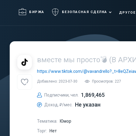
БИРЖА
БЕЗОПАСНАЯ СДЕЛКА
ДРУГОЕ
вместе мы просто💣 (В АРХ
https://www.tiktok.com/@vavandrello?_t=8eQZei
Добавлено: 2023-07-30
Просмотров: 227
1,869,465
Подписчики, чел.
Не указан
Доход, ₽/мес.
Тематика:
Юмор
Торг:
Нет