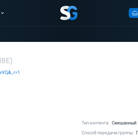
ИВЕ)
awVCj&_r=1
Тип контента:
Смешанный
Способ передачи группы: