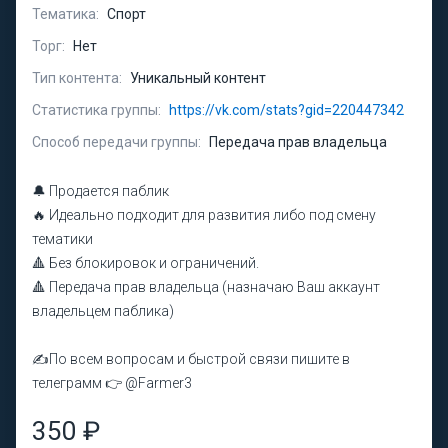
Тематика:
Спорт
Торг:
Нет
Тип контента:
Уникальный контент
Статистика группы:
https://vk.com/stats?gid=220447342
Способ передачи группы:
Передача прав владельца
🔔 Продается паблик
🔥 Идеально подходит для развития либо под смену
тематики
🔺 Без блокировок и ограничений.
🔺 Передача прав владельца (назначаю Ваш аккаунт
владельцем паблика)
✍️По всем вопросам и быстрой связи пишите в
телеграмм 👉 @Farmer3
350 ₽