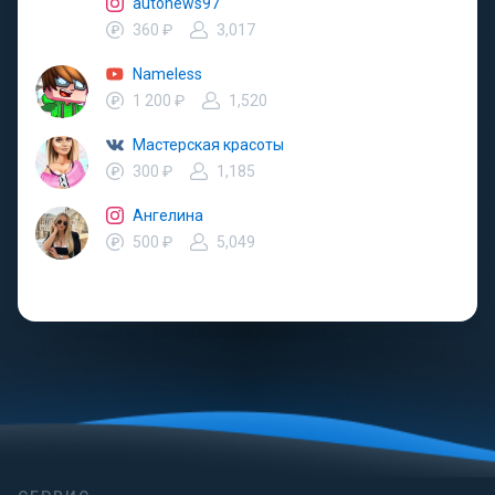
autonews97
360 ₽
3,017
Nameless
1 200 ₽
1,520
Мастерская красоты
300 ₽
1,185
Ангелина
500 ₽
5,049