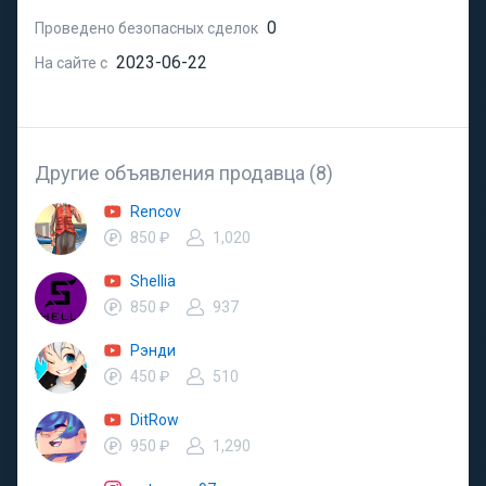
0
Проведено безопасных сделок
2023-06-22
На сайте с
Другие объявления продавца (8)
Rencov
850 ₽
1,020
Shellia
850 ₽
937
Рэнди
450 ₽
510
DitRow
950 ₽
1,290