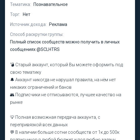
Тематика:
Познавательное
Торг:
Нет
Источник дохода:
Реклама
Способ раскрутки группы:
Полный список сообществ можно получить в личных
сообщениях @SCLHTRS
💣 Старый аккаунт, который Вы можете оформить под
свою тематику
🔔 Аккаунт никогда не нарушал правила, на нём нет
никаких ограничений и банов
👥 Подписчики не отписываются, лучшее качество на
рынке
💡 Полная возможная передача аккаунта, с
перепривязкой всех данных
💬 В наличии больше сотни сообществ от 1к до 500к
подписчиков в любой бюджет и под любую задачу