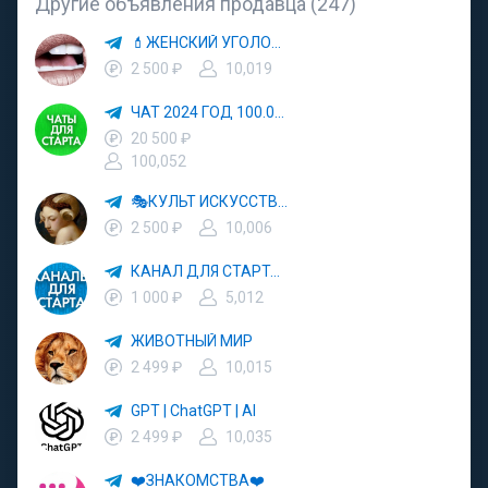
Другие объявления продавца (247)
💄ЖЕНСКИЙ УГОЛОК💄
2 500 ₽
10,019
ЧАТ 2024 ГОД 100.000 УЧАСТНИКОВ
20 500 ₽
100,052
🎭КУЛЬТ ИСКУССТВО🖼
2 500 ₽
10,006
КАНАЛ ДЛЯ СТАРТА 5000
1 000 ₽
5,012
ЖИВОТНЫЙ МИР
2 499 ₽
10,015
GPT | ChatGPT | AI
2 499 ₽
10,035
❤️ЗНАКОМСТВА❤️