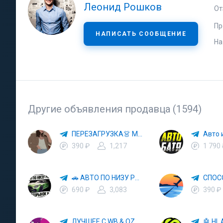
Леонид Рошков
От
Пр
НАПИСАТЬ СООБЩЕНИЕ
На
Другие объявления продавца (1594)
ПЕРЕЗАГРУЗКА👗 МОДА 🛍 СТИЛЬ 🍒 ТРЕНДЫ 💼 ОБРАЗЫ
390 ₽
1,217
1 790
🚗 АВТО ПО НИЗУ РЫНКА 🎯 АВТОРЫНОК РФ 🚙
690 ₽
3,083
390 ₽
ЛУЧШЕЕ С WB & OZON 💜 ВАЙЛДБЕРРИЗ 💳 ОЗОН 🧾 МАРКЕТПЛЕЙСЫ 🏷 СКИДКИ 🛍 АКЦИИ