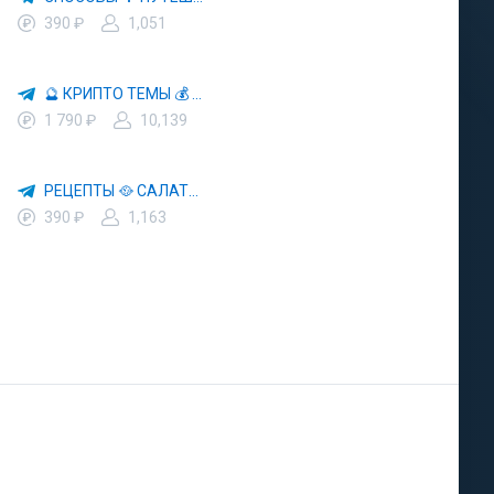
390 ₽
1,051
🔮 КРИПТО ТЕМЫ 💰 КРИПТОВАЛЮТА 🚀 БИТКОИН
1 790 ₽
10,139
РЕЦЕПТЫ 🥘 САЛАТЫ 🥗 ПП ЕДА
390 ₽
1,163