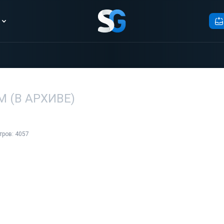
 (В АРХИВЕ)
тров: 4057