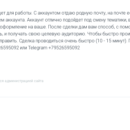
дет для работы. С аккаунтом отдаю родную почту, на почте 
м аккаунта. Аккаунт отлично подойдет под смену тематики,
ь оформление на ваше. После сделки дам вам способ, с п
сть, и получать свою целевую аудиторию. Чтобы быстро про
тправить. Сделка проводиться очень быстро (10 - 15 минут).
526595092 или Telegram +79526595092
тся администрацией сайта