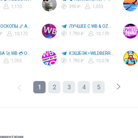
1,110
390 ₽
1,053
✨ ГОРОСКОПЫ 🌌 АСТРОЛОГИЯ 🔮 ПРОГНОЗЫ 🃏 РАСКЛАДЫ ТАРО 🌙 ЭЗОТЕРИКА 🌿 ПСИХОЛОГИЯ
ЛУЧШЕЕ С WB & OZON 💜 ВАЙЛДБЕРРИЗ 💳 ОЗОН 🧾 МАРКЕТПЛЕЙСЫ 🏷 СКИДКИ 🛍 АКЦИИ
 ₽
10,172
1 790 ₽
10,170
ХАЛЯВА 🚀 WB 💳 OZON 💜 ЯМ ⚡️ КЕШБЭК 💡 СКИДКИ 🛒 РАЗДАЧА ✨ ВЫГОДНО ⚠️ ТОВАРЫ 🔮 МАРКЕТПЛЕЙСЫ
КЭШБЭК⚡️WILDBERRIES 🛒 ХАЛЯВА WB 💳 СКИДКИ ВБ 🚀 ВЫКУПЫ ВАЙЛДБЕРРИЗ 💡 OZON ⚠️ РАЗДАЧА 🚨 ОЗОН ✨ КЕШБЭК 🔮 КЕШБЕК 💜 ТОВАР ЗА ОТ
1,055
1 790 ₽
10,078
1
2
3
4
5
комментарии