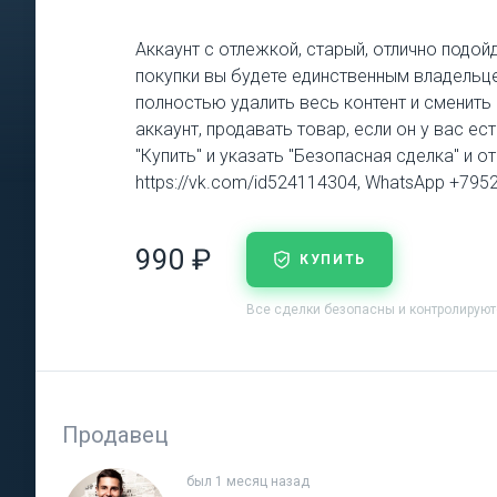
Аккаунт с отлежкой, старый, отлично подой
покупки вы будете единственным владельце
полностью удалить весь контент и сменит
аккаунт, продавать товар, если он у вас е
"Купить" и указать "Безопасная сделка" и о
https://vk.com/id524114304, WhatsApp +79
990 ₽
КУПИТЬ
Все сделки безопасны и контролирую
Продавец
был 1 месяц назад