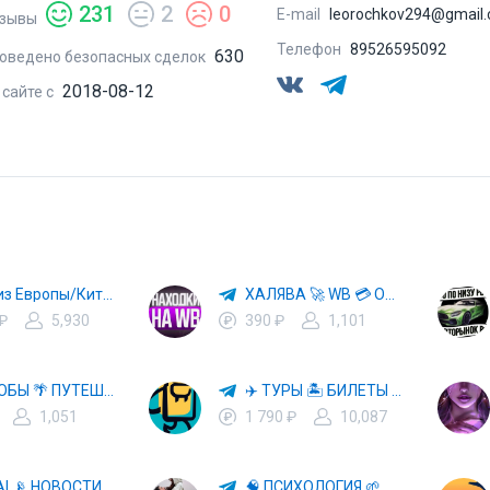
231
2
0
E-mail
leorochkov294@gmail
зывы
Телефон
89526595092
630
оведено безопасных сделок
2018-08-12
 сайте с
Авто из Европы/Китая
ХАЛЯВА 🚀 WB 💳 OZON 💜 ЯМ ⚡️ КЕШБЭК 💡 СКИДКИ 🛒 РАЗДАЧА ✨ ВЫГОДНО ⚠️ ТОВАРЫ 🔮 МАРКЕТПЛЕЙСЫ
 ₽
5,930
390 ₽
1,101
СПОСОБЫ 🌴 ПУТЕШЕСТВОВАТЬ 🧳 ПОЧТИ 🌍 БЕСПЛАТНО
✈️ ТУРЫ 🏝 БИЛЕТЫ 🔥 ГОРЯЩИЕ ПУТЕВКИ 🏔 ПУТЕШЕСТВИЯ 🌍
1,051
1 790 ₽
10,087
🤖 HI, AI 📡 НОВОСТИ ТЕХНОЛОГИЙ✨CURSOR🦋GEMINI🍌NANO BANANA🍌
🧠 ПСИХОЛОГИЯ 🌱 САМОРАЗВИТИЕ 🚀