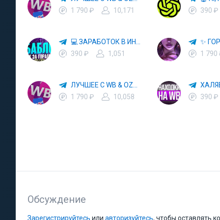
1 790 ₽
10,171
390 ₽
💻 ЗАРАБОТОК В ИНТЕРНЕТЕ 💰
390 ₽
1,051
1 790
ЛУЧШЕЕ С WB & OZON 💜 ВАЙЛДБЕРРИЗ 💳 ОЗОН 🧾 МАРКЕТПЛЕЙСЫ 🏷 СКИДКИ 🛍 АКЦИИ
1 790 ₽
10,058
390 ₽
Обсуждение
Зарегистрируйтесь
или
авторизуйтесь
, чтобы оставлять 