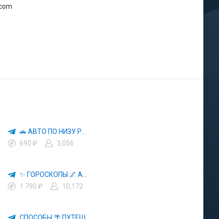
.com
🚗 АВТО ПО НИЗУ РЫНКА 🎯 АВТОРЫНОК РФ 🚙
690 ₽
3,056
✨ ГОРОСКОПЫ 🌌 АСТРОЛОГИЯ 🔮 ПРОГНОЗЫ 🃏 РАСКЛАДЫ ТАРО 🌙 ЭЗОТЕРИКА 🌿 ПСИХОЛОГИЯ
1 790 ₽
10,172
СПОСОБЫ 🌴 ПУТЕШЕСТВОВАТЬ 🧳 ПОЧТИ 🌍 БЕСПЛАТНО