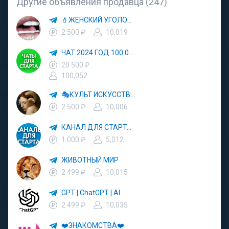
Другие объявления продавца (247)
💄ЖЕНСКИЙ УГОЛОК💄
2 500 ₽
10,019
ЧАТ 2024 ГОД 100.000 УЧАСТНИКОВ
20 500 ₽
100,052
🎭КУЛЬТ ИСКУССТВО🖼
2 500 ₽
10,006
КАНАЛ ДЛЯ СТАРТА 5000
1 000 ₽
5,012
ЖИВОТНЫЙ МИР
2 499 ₽
10,015
GPT | ChatGPT | AI
2 499 ₽
10,035
❤️ЗНАКОМСТВА❤️