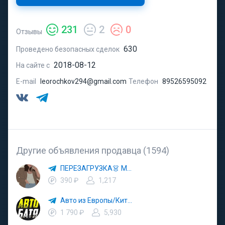
231
2
0
Отзывы
630
Проведено безопасных сделок
2018-08-12
На сайте с
E-mail
leorochkov294@gmail.com
Телефон
89526595092
Другие объявления продавца (1594)
ПЕРЕЗАГРУЗКА👗 МОДА 🛍 СТИЛЬ 🍒 ТРЕНДЫ 💼 ОБРАЗЫ
390 ₽
1,217
Авто из Европы/Китая
1 790 ₽
5,930