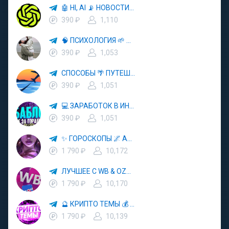
🤖 HI, AI 📡 НОВОСТИ ТЕХНОЛОГИЙ✨CURSOR🦋GEMINI🍌NANO BANANA🍌
390 ₽
1,110
🧠 ПСИХОЛОГИЯ 🌱 САМОРАЗВИТИЕ 🚀
390 ₽
1,053
СПОСОБЫ 🌴 ПУТЕШЕСТВОВАТЬ 🧳 ПОЧТИ 🌍 БЕСПЛАТНО
390 ₽
1,051
💻 ЗАРАБОТОК В ИНТЕРНЕТЕ 💰
390 ₽
1,051
✨ ГОРОСКОПЫ 🌌 АСТРОЛОГИЯ 🔮 ПРОГНОЗЫ 🃏 РАСКЛАДЫ ТАРО 🌙 ЭЗОТЕРИКА 🌿 ПСИХОЛОГИЯ
1 790 ₽
10,172
ЛУЧШЕЕ С WB & OZON 💜 ВАЙЛДБЕРРИЗ 💳 ОЗОН 🧾 МАРКЕТПЛЕЙСЫ 🏷 СКИДКИ 🛍 АКЦИИ
1 790 ₽
10,170
🔮 КРИПТО ТЕМЫ 💰 КРИПТОВАЛЮТА 🚀 БИТКОИН
1 790 ₽
10,139