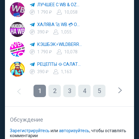
ЛУЧШЕЕ С WB & OZON 💜 ВАЙЛДБЕРРИЗ 💳 ОЗОН 🧾 МАРКЕТПЛЕЙСЫ 🏷 СКИДКИ 🛍 АКЦИИ
1 790 ₽
10,058
ХАЛЯВА 🚀 WB 💳 OZON 💜 ЯМ ⚡️ КЕШБЭК 💡 СКИДКИ 🛒 РАЗДАЧА ✨ ВЫГОДНО ⚠️ ТОВАРЫ 🔮 МАРКЕТПЛЕЙСЫ
390 ₽
1,055
КЭШБЭК⚡️WILDBERRIES 🛒 ХАЛЯВА WB 💳 СКИДКИ ВБ 🚀 ВЫКУПЫ ВАЙЛДБЕРРИЗ 💡 OZON ⚠️ РАЗДАЧА 🚨 ОЗОН ✨ КЕШБЭК 🔮 КЕШБЕК 💜 ТОВАР ЗА ОТ
1 790 ₽
10,078
РЕЦЕПТЫ 🥘 САЛАТЫ 🥗 ПП ЕДА
390 ₽
1,163
1
2
3
4
5
Обсуждение
Зарегистрируйтесь
или
авторизуйтесь
, чтобы оставлять
комментарии