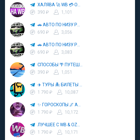
ХАЛЯВА 🚀 WB 💳 OZON 💜 ЯМ ⚡️ КЕШБЭК 💡 СКИДКИ 🛒 РАЗДАЧА ✨ ВЫГОДНО ⚠️ ТОВАРЫ 🔮 МАРКЕТПЛЕЙСЫ
390 ₽
1,101
🚗 АВТО ПО НИЗУ РЫНКА 🎯 АВТОРЫНОК РФ 🚙
690 ₽
3,056
🚗 АВТО ПО НИЗУ РЫНКА 🎯 АВТОРЫНОК РФ 🚙
690 ₽
3,083
СПОСОБЫ 🌴 ПУТЕШЕСТВОВАТЬ 🧳 ПОЧТИ 🌍 БЕСПЛАТНО
390 ₽
1,051
✈️ ТУРЫ 🏝 БИЛЕТЫ 🔥 ГОРЯЩИЕ ПУТЕВКИ 🏔 ПУТЕШЕСТВИЯ 🌍
1 790 ₽
10,087
✨ ГОРОСКОПЫ 🌌 АСТРОЛОГИЯ 🔮 ПРОГНОЗЫ 🃏 РАСКЛАДЫ ТАРО 🌙 ЭЗОТЕРИКА 🌿 ПСИХОЛОГИЯ
1 790 ₽
10,172
ЛУЧШЕЕ С WB & OZON 💜 ВАЙЛДБЕРРИЗ 💳 ОЗОН 🧾 МАРКЕТПЛЕЙСЫ 🏷 СКИДКИ 🛍 АКЦИИ
1 790 ₽
10,171